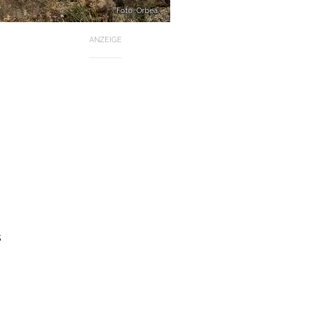
Foto: Orbea
ANZEIGE
-
s