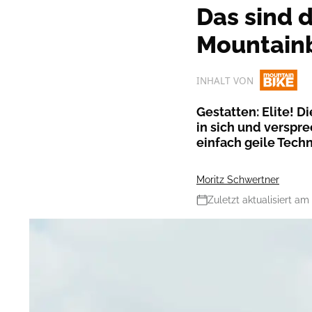
Das sind 
Mountain
INHALT VON
Gestatten: Elite! D
in sich und verspr
einfach geile Techn
Moritz Schwertner
Zuletzt aktualisiert am