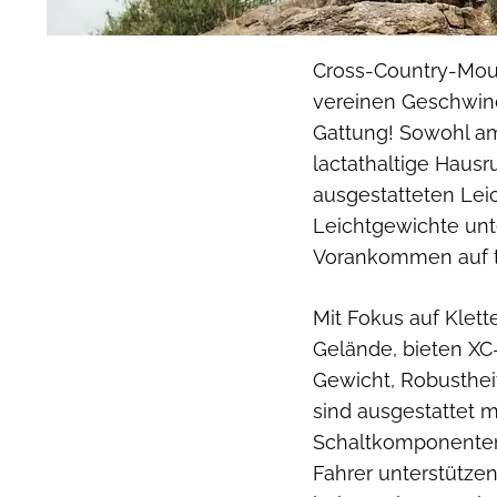
Cross-Country-Moun
vereinen Geschwindi
Gattung! Sowohl am
lactathaltige Haus
ausgestatteten Leic
Leichtgewichte unte
Vorankommen auf t
Mit Fokus auf Klett
Gelände, bieten X
Gewicht, Robusthei
sind ausgestattet m
Schaltkomponenten
Fahrer unterstützen