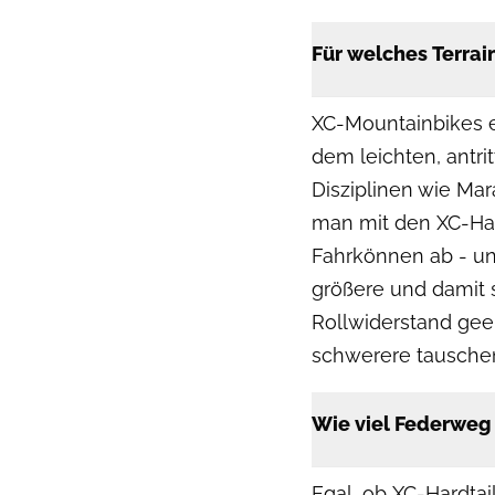
Für welches Terrai
XC-Mountainbikes e
dem leichten, antr
Disziplinen wie Mar
man mit den XC-Har
Fahrkönnen ab - u
größere und damit 
Rollwiderstand gee
schwerere tausche
Wie viel Federweg
Egal, ob XC-Hardtail