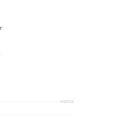
r
t
ANZEIGE