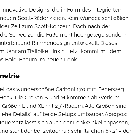
r innovative Designs, die in Form des integrierten
neuen Scott-Räder zieren. Kein Wunder, schließlich
niger Zeit zum Scott-Konzern. Doch nach der
ie Schweizer die Füße nicht hochgelegt, sondern
interbauund Rahmendesign entwickelt. Dieses
m Jahr am Trailbike Linkin. Jetzt kommt mit dem
s Bold-Enduro im neuen Look.
metrie
etet das wunderschöne Carboni 170 mm Federweg
Heck. Die Größen S und M kommen ab Werk im
e Größen L und XL mit 29"-Rädern. Alle Größen sind
(siehe Details) auf beide Setups umbaubar. Apropos:
teuersatz lässt sich auch der Lenkwinkel anpassen,
lung steht der bei zeitgemäß sehr fla chen 63,2° – der