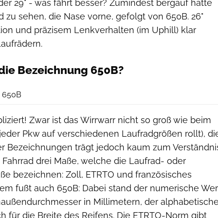
der 29" - was fährt besser? Zumindest bergauf hatte
ld zu sehen, die Nase vorne, gefolgt von 650B. 26"
ktion und präzisem Lenkverhalten (im Uphill) klar
aufrädern.
ie Bezeichnung 650B?
d 650B
pliziert! Zwar ist das Wirrwarr nicht so groß wie beim
jeder Pkw auf verschiedenen Laufradgrößen rollt), di
r Bezeichnungen trägt jedoch kaum zum ­Verständni
m Fahrrad drei Maße, welche die ­Laufrad- oder
ße ­bezeichnen: Zoll, ETRTO und französisches
rem fußt auch 650B: Dabei stand der numerische Wer
n­außendurchmesser in Millimetern, der alphabetisch
ch für die Breite des Reifens. Die ETRTO-Norm gibt