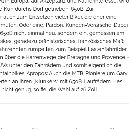
ell in Europa) auf Akzeptanz und Käuferinteresse, wir
e Kuh durchs Dorf getrieben: 650B. Zur
 auch zum Entsetzen vieler Biker, die eher eine
rmuten. Oder eine, Pardon, Kunden-Verarsche. Dabei
 650B nicht einmal neu, sondern ein, gemessen am
ikes, geradezu prähistorisches, französisches Maß:
 Jahrzehnten rumpelten zum Beispiel Lastenfahrräder
n über die Karrenwege der Bretagne und Provence 
UVs unter den Fahrrädern und somit eigentlich die
tainbikes. Apropos: Auch die MTB-Pioniere um Gary
rten an ihren „Klunkers“ mit 650B-Laufrädern – es
nicht genug, so fiel die Wahl auf 26 Zoll.