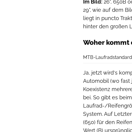
Im Bild:
26", 650B o
29", wie auf dem Bi
liegt in puncto Tra
hinter den großen L
Woher kommt d
MTB-Laufradstandar
Ja, jetzt wird‘s kom
Automobil (wo fast 
Koexistenz mehrere
bei. So gibt es bei
Laufrad-/Reifengrö
System. Auf Letzte
(650) für den Reife
Wert (B) ursprüngli