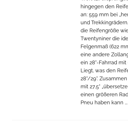
hingegen den Reife
an: 559 mm bei „h
und Trekkingrädern.
die Reifengröße wi
Twentyniner die id
Felgenmaß (622 mm
eine andere Zollang
ein 28"-Fahrrad mi
Liegt, was den Rei
28"/29". Zusammen 
mit 27,5" „übersetz
einen größeren Ra
Pneu haben kann ...