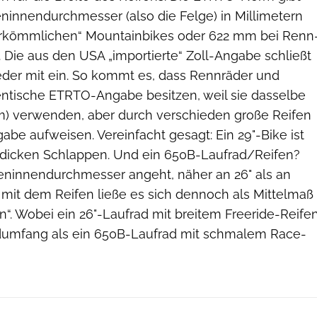
ninnendurchmesser (also die Felge) in Millimetern
erkömmlichen“ Mountainbikes oder 622 mm bei Renn
 Die aus den USA „importierte“ Zoll-Angabe schließt
eder mit ein. So kommt es, dass Rennräder und
entische ETRTO-Angabe besitzen, weil sie dasselbe
) verwenden, aber durch verschieden große Reifen
abe aufweisen. Vereinfacht gesagt: Ein 29"-Bike ist
t ­dicken Schlappen. Und ein 650B-Laufrad/Reifen?
feninnendurchmesser angeht, näher an 26" als an
mit dem Reifen ließe es sich dennoch als Mittelmaß
en“. Wobei ein 26"-Laufrad mit breitem Freeride-Reife
dumfang als ein 650B-Laufrad mit schmalem Race-