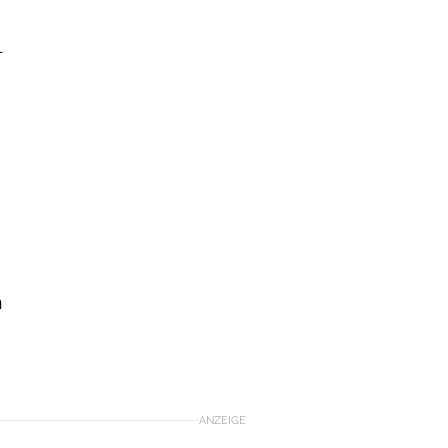
-
n
ANZEIGE