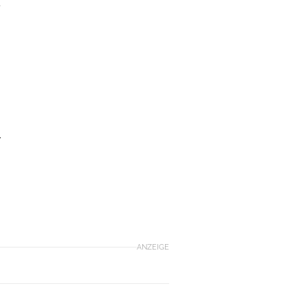
d
–
ANZEIGE