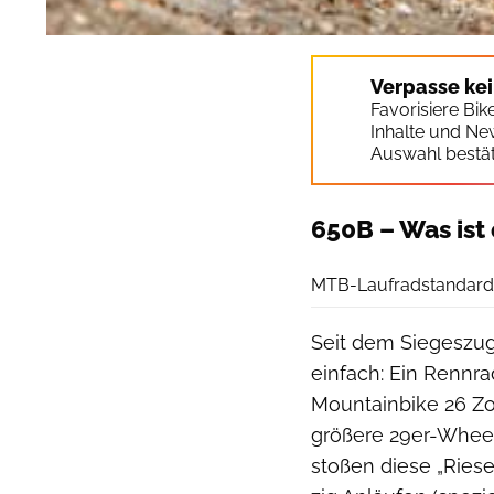
Verpasse ke
Favorisiere Bi
Inhalte und Ne
Auswahl bestät
650B – Was ist
MTB-Laufradstandar
Seit dem Siegeszug
einfach: Ein Rennra
Mountainbike 26 Zol
größere 29er-Whee
stoßen diese „Ries