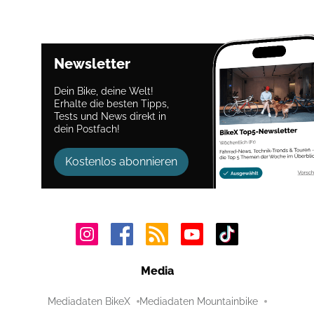
Newsletter
Dein Bike, deine Welt!
Erhalte die besten Tipps,
Tests und News direkt in
dein Postfach!
Kostenlos abonnieren
Media
Mediadaten BikeX
Mediadaten Mountainbike