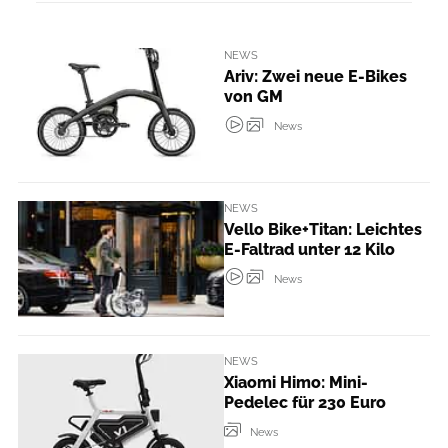
NEWS
Ariv: Zwei neue E-Bikes
von GM
News
NEWS
Vello Bike+Titan: Leichtes
E-Faltrad unter 12 Kilo
News
NEWS
Xiaomi Himo: Mini-
Pedelec für 230 Euro
News