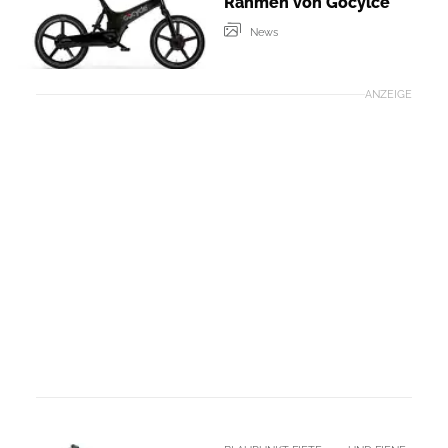
Rahmen von Gocylce
News
ANZEIGE