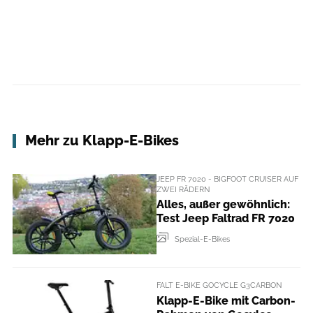
Mehr zu Klapp-E-Bikes
JEEP FR 7020 - BIGFOOT CRUISER AUF
ZWEI RÄDERN
Alles, außer gewöhnlich:
Test Jeep Faltrad FR 7020
Spezial-E-Bikes
FALT E-BIKE GOCYCLE G3CARBON
Klapp-E-Bike mit Carbon-