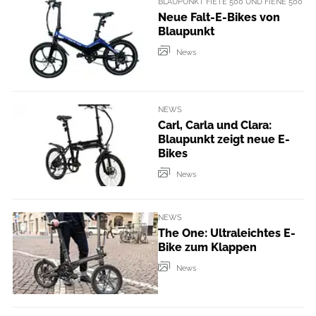
BLAUPUNKT FIETE 500 UND FIENE 500
Neue Falt-E-Bikes von
Blaupunkt
News
NEWS
Carl, Carla und Clara:
Blaupunkt zeigt neue E-
Bikes
News
NEWS
The One: Ultraleichtes E-
Bike zum Klappen
News