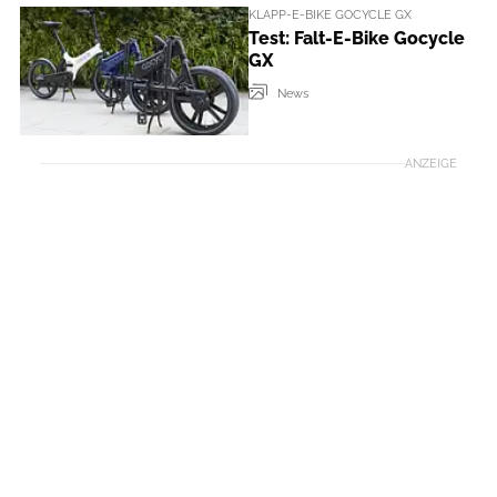
KLAPP-E-BIKE GOCYCLE GX
Test: Falt-E-Bike Gocycle
GX
News
ANZEIGE