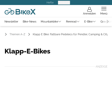
Hefte
Produkte
Anmelden
Menü
Newsletter
Bike-News
Mountainbike
Rennrad
E-Bike
Gravelbi
Themen A-Z
Klapp E Bike: Faltbare Pedelecs für Pendler, Camping & City
Klapp-E-Bikes
ANZEIGE