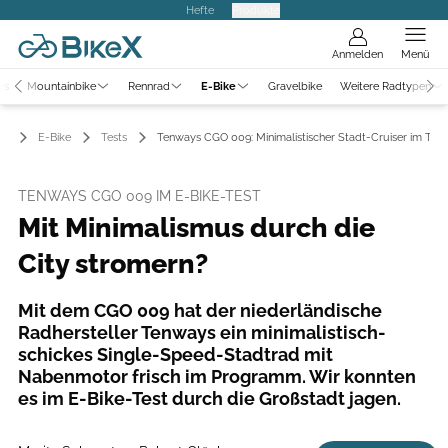
Hefte
Produkte
Anmelden
Menü
ws
Mountainbike
Rennrad
E-Bike
Gravelbike
Weitere Radtypen
E-Bike
Tests
Tenways CGO 009: Minimalistischer Stadt-Cruiser im Test
TENWAYS CGO 009 IM E-BIKE-TEST
Mit Minimalismus durch die
City stromern?
Mit dem CGO 009 hat der niederländische
Radhersteller Tenways ein minimalistisch-
schickes Single-Speed-Stadtrad mit
Nabenmotor frisch im Programm. Wir konnten
es im E-Bike-Test durch die Großstadt jagen.