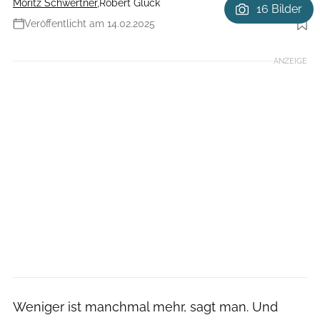
Moritz Schwertner
,
Robert Glück
16 Bilder
Veröffentlicht am 14.02.2025
Foto: Moritz Schwertner // www.moritzschwertner.de
ANZEIGE
Weniger ist manchmal mehr, sagt man. Und