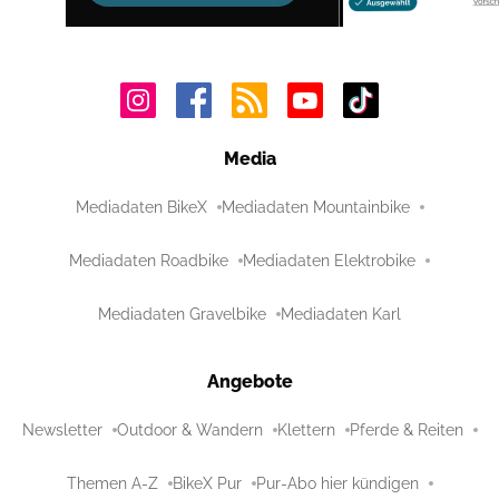
Media
Mediadaten BikeX
Mediadaten Mountainbike
Mediadaten Roadbike
Mediadaten Elektrobike
Mediadaten Gravelbike
Mediadaten Karl
Angebote
Newsletter
Outdoor & Wandern
Klettern
Pferde & Reiten
Themen A-Z
BikeX Pur
Pur-Abo hier kündigen