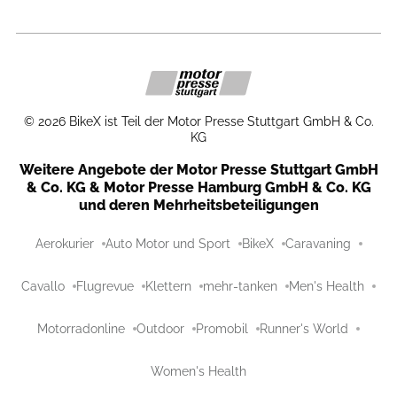
©
2026
BikeX ist Teil der Motor Presse Stuttgart GmbH & Co.
KG
Weitere Angebote der Motor Presse Stuttgart GmbH
& Co. KG & Motor Presse Hamburg GmbH & Co. KG
und deren Mehrheitsbeteiligungen
Aerokurier
Auto Motor und Sport
BikeX
Caravaning
Cavallo
Flugrevue
Klettern
mehr-tanken
Men's Health
Motorradonline
Outdoor
Promobil
Runner's World
Women's Health