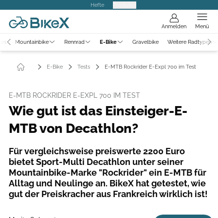
Hefte
Produkte
Anmelden
Menü
ews
Mountainbike
Rennrad
E-Bike
Gravelbike
Weitere Radtypen
E-Bike
Tests
E-MTB Rockrider E-Expl 700 im Test
E-MTB ROCKRIDER E-EXPL 700 IM TEST
Wie gut ist das Einsteiger-E-
MTB von Decathlon?
Für vergleichsweise preiswerte 2200 Euro
bietet Sport-Multi Decathlon unter seiner
Mountainbike-Marke "Rockrider" ein E-MTB für
Alltag und Neulinge an. BikeX hat getestet, wie
gut der Preiskracher aus Frankreich wirklich ist!