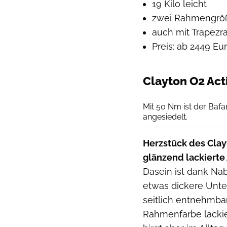
19 Kilo leicht
zwei Rahmengröß
auch mit Trapezra
Preis: ab 2449 Eu
Clayton O2 Acti
Mit 50 Nm ist der Ba
angesiedelt.
Herzstück des Clay
glänzend lackierte
Dasein ist dank Nab
etwas dickere Unter
seitlich entnehmba
Rahmenfarbe lackier