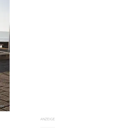
.de
ANZEIGE