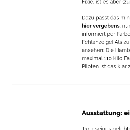
Fixie, ist es aber (z
Dazu passt das min
hier vergebens
, nu
informiert per Far
Fehlanzeige! Als z
ansehen: Die Hambu
maximal 110 Kilo F
Piloten ist das klar
Ausstattung: e
Trotz seines gelebt