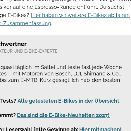
siker auf eine Espresso-Runde entführt. Du suchst
ige E-Bikes?
Hier haben wir weitere E-Bikes ab fairen
est-Zusammenfassung
.
chwertner
KTEUR UND E-BIKE-EXPERTE
h quasi täglich im Sattel und teste fast jede Woche
kes – mit Motoren von Bosch, DJI, Shimano & Co.,
 bis zum E-MTB. Kurz gesagt: Ich hab’ den besten
 Tests?
Alle getesteten E-Bikes in der Übersicht.
kommt?
Das sind die E-Bike-Neuheiten 2027!
er Leserwahl fette Gewinne ab:
Hier mitmachen!