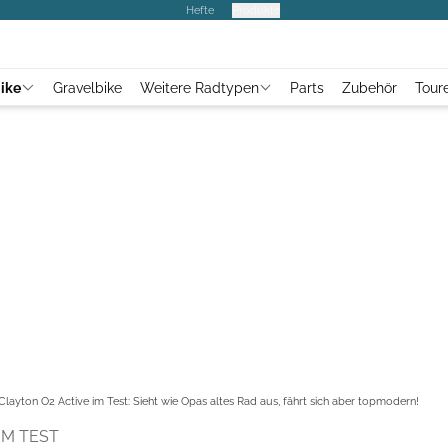
Hefte
Produkte
ike
Gravelbike
Weitere Radtypen
Parts
Zubehör
Tour
Clayton O2 Active im Test: Sieht wie Opas altes Rad aus, fährt sich aber topmodern!
IM TEST