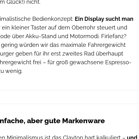
um Glück!) nicht.
imalistische Bedienkonzept:
Ein Display sucht man
r ein kleiner Taster auf dem Oberrohr steuert und
bcode über Akku-Stand und Motormodi. Firlefanz?
u gering würden wir das maximale Fahrergewicht
rger geben für ihr erst zweites Rad überhaupt
ahrergewicht frei – für groß gewachsene Espresso-
 zu wenig.
infache, aber gute Markenware
en Minimalismus ist das Clayton hart kalkuliert –
und