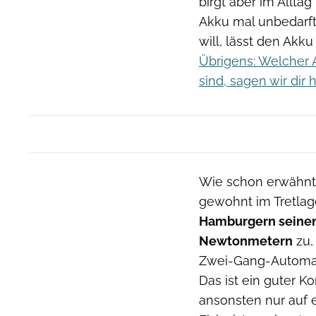
birgt aber im Allta
Akku mal unbedarf
will, lässt den Akk
Übrigens: Welcher A
sind, sagen wir dir h
Wie schon erwähnt 
gewohnt im Tretlage
Hamburgern seinen
Newtonmetern
zu,
Zwei-Gang-Automati
Das ist ein guter 
ansonsten nur auf e