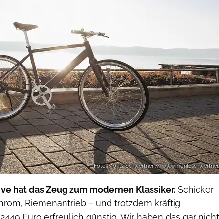
Foto: Moritz Schwertner // www.moritzschwertner
ive hat das Zeug zum modernen Klassiker.
Schicker
hrom, Riemenantrieb – und trotzdem kräftig
b 2449 Euro erfreulich günstig. Wir haben das gar nicht