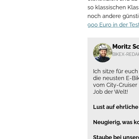
so klassischen Klas
noch andere günst
900 Euro in der T
Moritz S
BIKEX-REDA
Ich sitze für euc
die neusten E-Bi
vom City-Cruiser
Job der Welt!
Lust auf ehrliche
Neugierig, was 
Staube bei unser