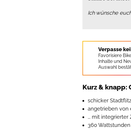
Ich wünsche euch
Verpasse ke
Favorisiere Bi
Inhalte und Ne
Auswahl bestät
Kurz & knapp: 
schicker Stadtfli
angetrieben von 
... mit integrier
360 Wattstunden 