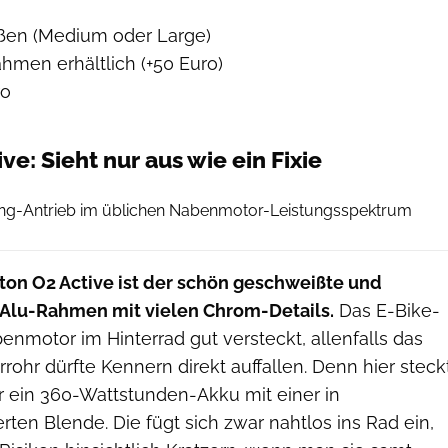
en (Medium oder Large)
hmen erhältlich (+50 Euro)
ro
ve: Sieht nur aus wie ein Fixie
Moritz Schwertner // www.moritzschwertner.de
fang-Antrieb im üblichen Nabenmotor-Leistungsspektrum
ton O2 Active ist der schön geschweißte und
 Alu-Rahmen mit vielen Chrom-Details.
Das E-Bike-
enmotor im Hinterrad gut versteckt, allenfalls das
rohr dürfte Kennern direkt auffallen. Denn hier steck
r ein 360-Wattstunden-Akku mit einer in
ten Blende. Die fügt sich zwar nahtlos ins Rad ein,