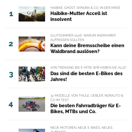
HAIBIKE, GHOST, WINORA & CO. IN DER KRISE
1
Haibike-Mutter Accell ist
insolvent
GLUTSOMMER 2026: WARUM RADFAHRER
AUFPASSEN SOLLTEN
2
Kann deine Bremsscheibe einen
Waldbrand auslösen?
VON TREKKING BIS E-MTB: WIR HABEN SIE ALLE!
3
Das sind die besten E-Bikes des
Jahres!
32 MODELLE VON THULE, UEBLER, NORAUTO &
CO IM TEST
4
Die besten Fahrradträger für E-
Bikes, MTBs und Co.
NEUE MOTOREN, NEUE E-BIKES, NEUES
ZUBEHÖR