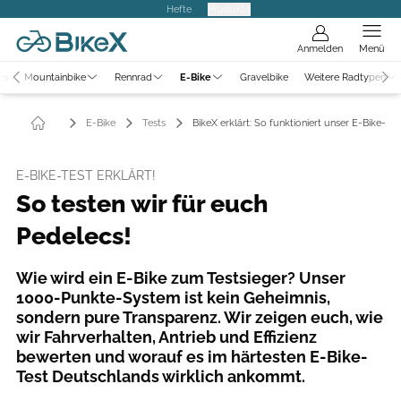
Hefte
Produkte
Anmelden
Menü
ws
Mountainbike
Rennrad
E-Bike
Gravelbike
Weitere Radtypen
E-Bike
Tests
BikeX erklärt: So funktioniert unser E-Bike-Tes
E-BIKE-TEST ERKLÄRT!
So testen wir für euch
Pedelecs!
Wie wird ein E-Bike zum Testsieger? Unser
1000-Punkte-System ist kein Geheimnis,
sondern pure Transparenz. Wir zeigen euch, wie
wir Fahrverhalten, Antrieb und Effizienz
bewerten und worauf es im härtesten E-Bike-
Test Deutschlands wirklich ankommt.