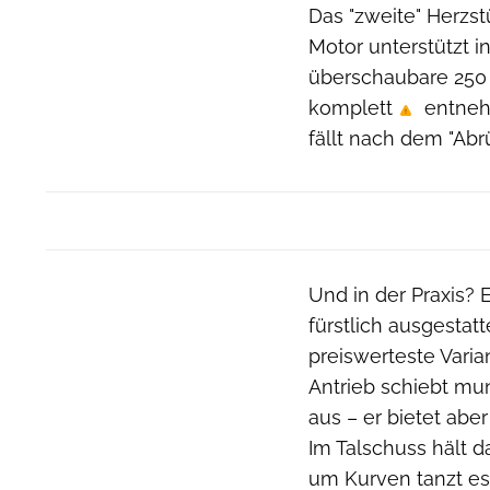
Das "zweite" Herzstü
Motor unterstützt i
überschaubare 250 
komplett
entneh
fällt nach dem "Abrü
Und in der Praxis?
fürstlich ausgestat
preiswerteste Varia
Antrieb schiebt mu
aus – er bietet abe
Im Talschuss hält d
um Kurven tanzt es 