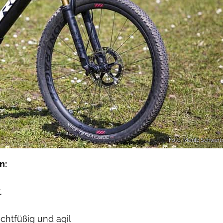
Foto: Moritz Schwert
n:
t
ichtfüßig und agil