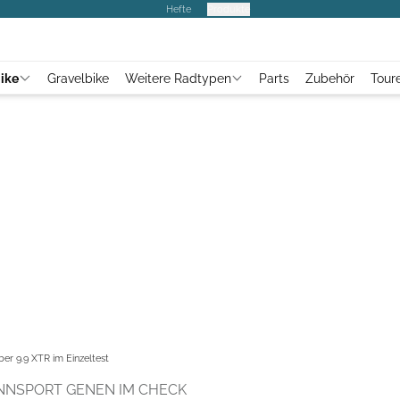
Hefte
Produkte
ike
Gravelbike
Weitere Radtypen
Parts
Zubehör
Tour
ber 9.9 XTR im Einzeltest
ENNSPORT GENEN IM CHECK