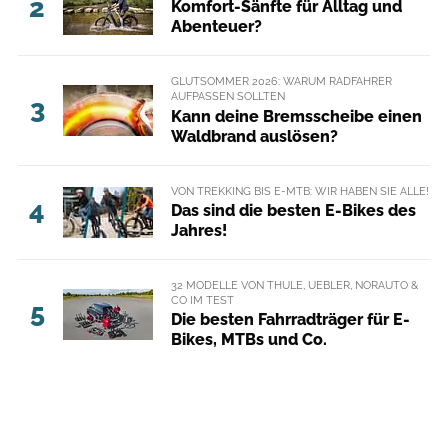
2
Komfort-Sänfte für Alltag und
Abenteuer?
GLUTSOMMER 2026: WARUM RADFAHRER
AUFPASSEN SOLLTEN
3
Kann deine Bremsscheibe einen
Waldbrand auslösen?
VON TREKKING BIS E-MTB: WIR HABEN SIE ALLE!
4
Das sind die besten E-Bikes des
Jahres!
32 MODELLE VON THULE, UEBLER, NORAUTO &
CO IM TEST
5
Die besten Fahrradträger für E-
Bikes, MTBs und Co.