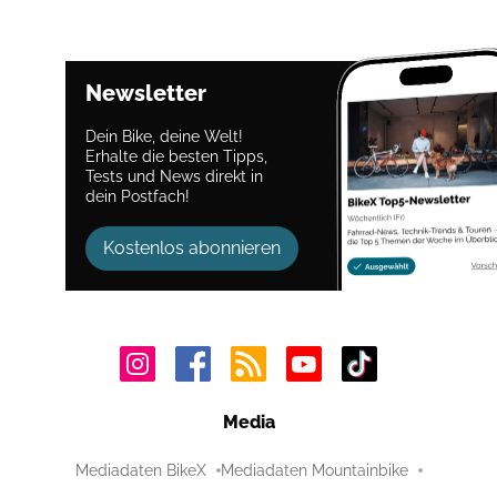
Newsletter
Dein Bike, deine Welt!
Erhalte die besten Tipps,
Tests und News direkt in
dein Postfach!
Kostenlos abonnieren
Media
Mediadaten BikeX
Mediadaten Mountainbike