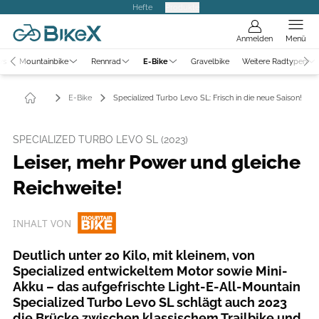
Hefte
Produkte
Anmelden
Menü
ws
Mountainbike
Rennrad
E-Bike
Gravelbike
Weitere Radtypen
E-Bike
Specialized Turbo Levo SL: Frisch in die neue Saison!
SPECIALIZED TURBO LEVO SL (2023)
Leiser, mehr Power und gleiche
Reichweite!
INHALT VON
Deutlich unter 20 Kilo, mit kleinem, von
Specialized entwickeltem Motor sowie Mini-
Akku – das aufgefrischte Light-E-All-Mountain
Specialized Turbo Levo SL schlägt auch 2023
die Brücke zwischen klassischem Trailbike und