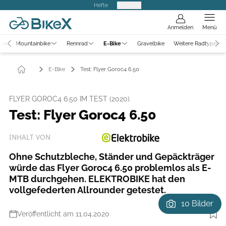
Hefte
Produkte
Anmelden
Menü
ews
Mountainbike
Rennrad
E-Bike
Gravelbike
Weitere Radtypen
E-Bike
Test: Flyer Goroc4 6.50
FLYER GOROC4 6.50 IM TEST (2020)
Test: Flyer Goroc4 6.50
INHALT VON
Ohne Schutzbleche, Ständer und Gepäckträger
würde das Flyer Goroc4 6.50 problemlos als E-
MTB durchgehen. ELEKTROBIKE hat den
vollgefederten Allrounder getestet.
10 Bilder
Veröffentlicht am 11.04.2020
Foto: Björn Hänssler