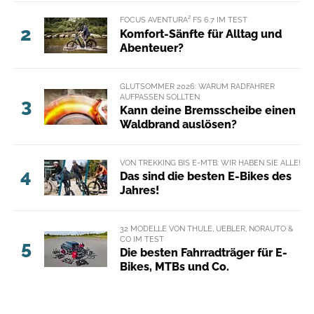
FOCUS AVENTURA² FS 6.7 IM TEST
2
Komfort-Sänfte für Alltag und
Abenteuer?
GLUTSOMMER 2026: WARUM RADFAHRER
AUFPASSEN SOLLTEN
3
Kann deine Bremsscheibe einen
Waldbrand auslösen?
VON TREKKING BIS E-MTB: WIR HABEN SIE ALLE!
4
Das sind die besten E-Bikes des
Jahres!
32 MODELLE VON THULE, UEBLER, NORAUTO &
CO IM TEST
5
Die besten Fahrradträger für E-
Bikes, MTBs und Co.