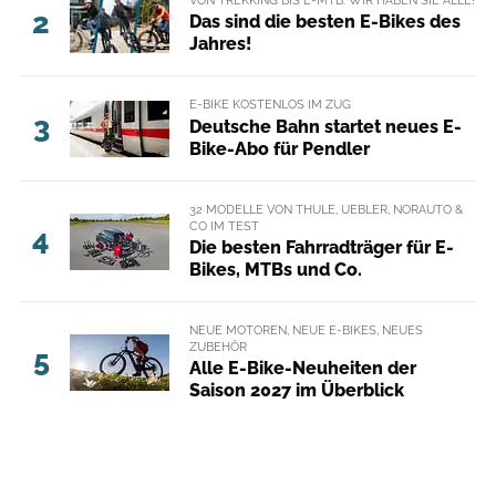
VON TREKKING BIS E-MTB: WIR HABEN SIE ALLE!
2
Das sind die besten E-Bikes des
Jahres!
E-BIKE KOSTENLOS IM ZUG
3
Deutsche Bahn startet neues E-
Bike-Abo für Pendler
32 MODELLE VON THULE, UEBLER, NORAUTO &
CO IM TEST
4
Die besten Fahrradträger für E-
Bikes, MTBs und Co.
NEUE MOTOREN, NEUE E-BIKES, NEUES
ZUBEHÖR
5
Alle E-Bike-Neuheiten der
Saison 2027 im Überblick