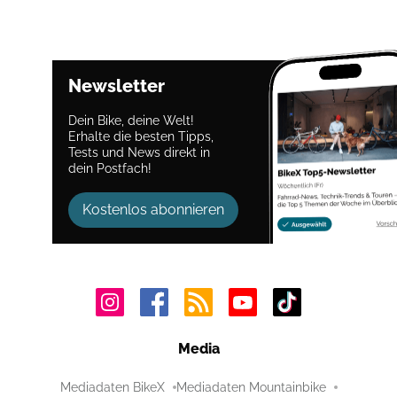
Newsletter
Dein Bike, deine Welt!
Erhalte die besten Tipps,
Tests und News direkt in
dein Postfach!
Kostenlos abonnieren
Media
Mediadaten BikeX
Mediadaten Mountainbike