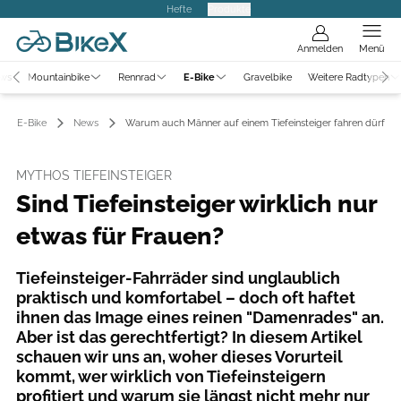
Hefte
Produkte
Anmelden
Menü
ews
Mountainbike
Rennrad
E-Bike
Gravelbike
Weitere Radtypen
E-Bike
News
Warum auch Männer auf einem Tiefeinsteiger fahren dürfen!
MYTHOS TIEFEINSTEIGER
Sind Tiefeinsteiger wirklich nur
etwas für Frauen?
Tiefeinsteiger-Fahrräder sind unglaublich
praktisch und komfortabel – doch oft haftet
ihnen das Image eines reinen "Damenrades" an.
Aber ist das gerechtfertigt? In diesem Artikel
schauen wir uns an, woher dieses Vorurteil
kommt, wer wirklich von Tiefeinsteigern
profitiert und warum sie längst nicht mehr nur