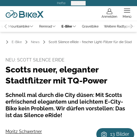
Hefte
Produkte
Anmelden
Menü
ws
Mountainbike
Rennrad
E-Bike
Gravelbike
Weitere Radtypen
E-Bike
News
Scott Silence eRide - fescher Light-Flitzer für die Stadt
NEU: SCOTT SILENCE ERIDE
Scotts neuer, eleganter
Stadtflitzer mit TQ-Power
Schnell mal durch die City düsen: Mit Scotts
erfrischend elegantem und leichtem E-City-
Bike kein Problem. Wir dürfen vorstellen: Das
ist das Silence eRide!
Moritz Schwertner
13 Bilder