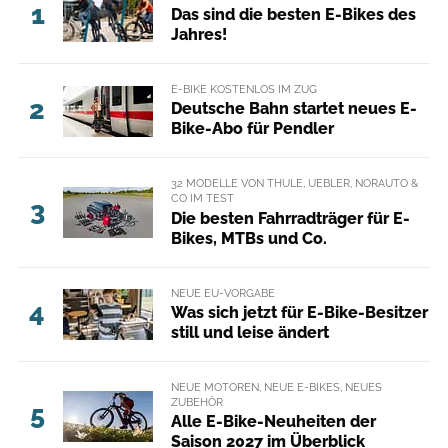
1
Das sind die besten E-Bikes des
Jahres!
E-BIKE KOSTENLOS IM ZUG
2
Deutsche Bahn startet neues E-
Bike-Abo für Pendler
32 MODELLE VON THULE, UEBLER, NORAUTO &
CO IM TEST
3
Die besten Fahrradträger für E-
Bikes, MTBs und Co.
NEUE EU-VORGABE
4
Was sich jetzt für E-Bike-Besitzer
still und leise ändert
NEUE MOTOREN, NEUE E-BIKES, NEUES
ZUBEHÖR
5
Alle E-Bike-Neuheiten der
Saison 2027 im Überblick