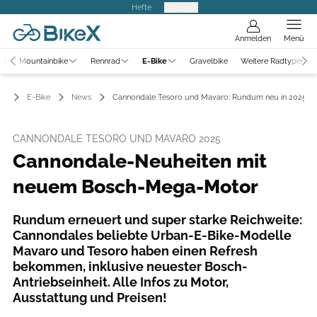
Hefte
Produkte
Anmelden
Menü
ws
Mountainbike
Rennrad
E-Bike
Gravelbike
Weitere Radtypen
E-Bike
News
Cannondale Tesoro und Mavaro: Rundum neu in 2025
CANNONDALE TESORO UND MAVARO 2025
Cannondale-Neuheiten mit
neuem Bosch-Mega-Motor
Rundum erneuert und super starke Reichweite:
Cannondales beliebte Urban-E-Bike-Modelle
Mavaro und Tesoro haben einen Refresh
bekommen, inklusive neuester Bosch-
Antriebseinheit. Alle Infos zu Motor,
Ausstattung und Preisen!