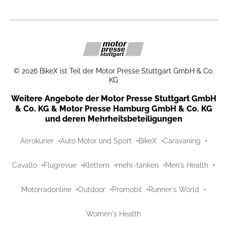
©
2026
BikeX ist Teil der Motor Presse Stuttgart GmbH & Co.
KG
Weitere Angebote der Motor Presse Stuttgart GmbH
& Co. KG & Motor Presse Hamburg GmbH & Co. KG
und deren Mehrheitsbeteiligungen
Aerokurier
Auto Motor und Sport
BikeX
Caravaning
Cavallo
Flugrevue
Klettern
mehr-tanken
Men's Health
Motorradonline
Outdoor
Promobil
Runner's World
Women's Health