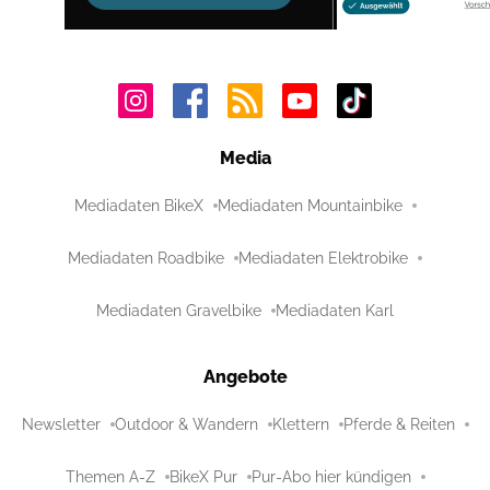
Media
Mediadaten BikeX
Mediadaten Mountainbike
Mediadaten Roadbike
Mediadaten Elektrobike
Mediadaten Gravelbike
Mediadaten Karl
Angebote
Newsletter
Outdoor & Wandern
Klettern
Pferde & Reiten
Themen A-Z
BikeX Pur
Pur-Abo hier kündigen