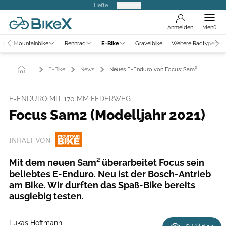
Hefte
Produkte
Anmelden
Menü
ws
Mountainbike
Rennrad
E-Bike
Gravelbike
Weitere Radtypen
E-Bike
News
Neues E-Enduro von Focus: Sam²
E-ENDURO MIT 170 MM FEDERWEG
Focus Sam2 (Modelljahr 2021)
INHALT VON
Mit dem neuen Sam² überarbeitet Focus sein
beliebtes E-Enduro. Neu ist der Bosch-Antrieb
am Bike. Wir durften das Spaß-Bike bereits
ausgiebig testen.
Lukas Hoffmann