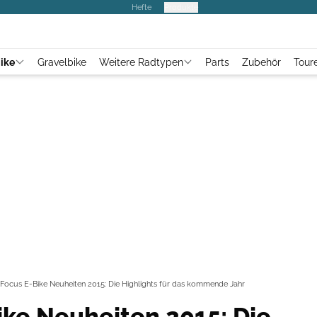
Hefte
Produkte
ike
Gravelbike
Weitere Radtypen
Parts
Zubehör
Tour
Focus E-Bike Neuheiten 2015: Die Highlights für das kommende Jahr
ike Neuheiten 2015: Die