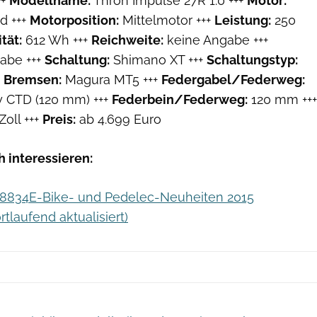
++
Modellname:
Thron Impulse 27R 1.0 +++
Motor:
d +++
Motorposition:
Mittelmotor +++
Leistung:
250
tät:
612 Wh +++
Reichweite:
keine Angabe +++
abe +++
Schaltung:
Shimano XT +++
Schaltungstyp:
+
Bremsen:
Magura MT5 +++
Federgabel/Federweg:
ry CTD (120 mm) +++
Federbein/Federweg:
120 mm +++
Zoll +++
Preis:
ab 4.699 Euro
 interessieren:
78834E-Bike- und Pedelec-Neuheiten 2015
rtlaufend aktualisiert)