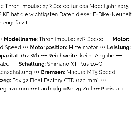
ke Thron Impulse 27R Speed für das Modelljahr 2015
oBIKE hat die wichtigsten Daten dieser E-Bike-Neuheit
mengefasst:
++
Modellname:
Thron Impulse 27R Speed +++
Motor:
ad Speed +++
Motorposition:
Mittelmotor +++
Leistung:
pazität:
612 Wh +++
Reichweite:
keine Angabe +++
abe +++
Schaltung:
Shimano XT Plus 10-G +++
tenschaltung +++
Bremsen:
Magura MT5 Speed +++
weg:
Fox 32 Float Factory CTD (120 mm) +++
eg:
120 mm +++
Laufradgröße:
29 Zoll +++
Preis:
ab