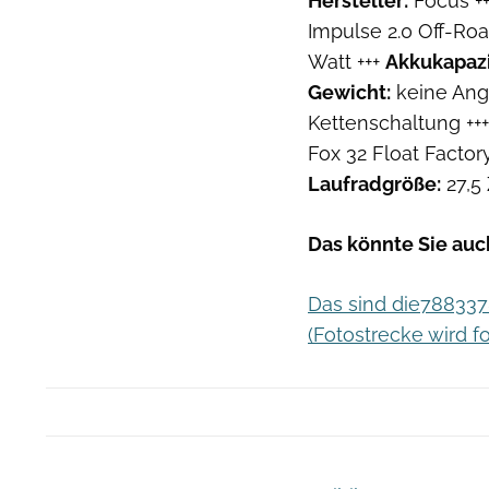
Hersteller:
Focus +
Impulse 2.0 Off-Roa
Watt +++
Akkukapazi
Gewicht:
keine Ang
Kettenschaltung ++
Fox 32 Float Facto
Laufradgröße:
27,5 
Das könnte Sie auch
Das sind die78833
(Fotostrecke wird fo