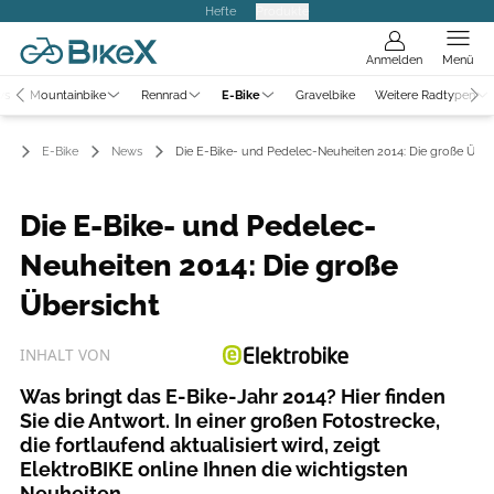
Hefte
Produkte
Anmelden
Menü
ws
Mountainbike
Rennrad
E-Bike
Gravelbike
Weitere Radtypen
E-Bike
News
Die E-Bike- und Pedelec-Neuheiten 2014: Die große Über
Die E-Bike- und Pedelec-
Neuheiten 2014: Die große
Übersicht
INHALT VON
Was bringt das E-Bike-Jahr 2014? Hier finden
Sie die Antwort. In einer großen Fotostrecke,
die fortlaufend aktualisiert wird, zeigt
ElektroBIKE online Ihnen die wichtigsten
Neuheiten.