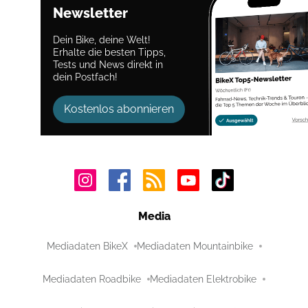
Newsletter
Dein Bike, deine Welt!
Erhalte die besten Tipps,
Tests und News direkt in
dein Postfach!
Kostenlos abonnieren
Media
Mediadaten BikeX
Mediadaten Mountainbike
Mediadaten Roadbike
Mediadaten Elektrobike