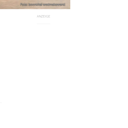
Foto: boonchai wedmakawand
ANZEIGE