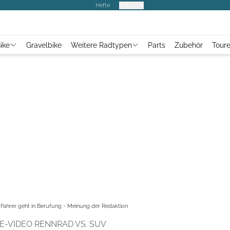
Hefte
Produkte
ike
Gravelbike
Weitere Radtypen
Parts
Zubehör
Tour
Fahrer geht in Berufung - Meinung der Redaktion
-VIDEO RENNRAD VS. SUV