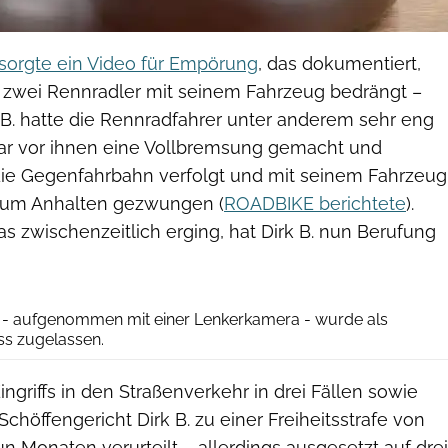
orgte ein Video für Empörung
, das dokumentiert,
 zwei Rennradler mit seinem Fahrzeug bedrängt –
 B. hatte die Rennradfahrer unter anderem sehr eng
bar vor ihnen eine Vollbremsung gemacht und
f die Gegenfahrbahn verfolgt und mit seinem Fahrzeug
zum Anhalten gezwungen (
ROADBIKE berichtete
).
as zwischenzeitlich erging, hat Dirk B. nun Berufung
Screenshot YouTube/Quelle: WDR
s - aufgenommen mit einer Lenkerkamera - wurde als
ss zugelassen.
riffs in den Straßenverkehr in drei Fällen sowie
Schöffengericht Dirk B. zu einer Freiheitsstrafe von
 Monaten verurteilt – allerdings ausgesetzt auf drei