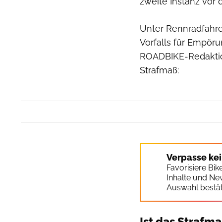
zweite Instanz vor 
Unter Rennradfahre
Vorfalls für Empörun
ROADBIKE-Redaktio
Strafmaß:
Verpasse ke
Favorisiere Bi
Inhalte und Ne
Auswahl bestät
Ist das Straf