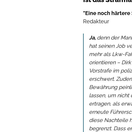
"Eine noch härtere 
Redakteur
Ja,
denn der Mann 
hat seinen Job v
mehr als Lkw-Fahr
orientieren – Dirk
Vorstrafe im pol
erschwert. Zudem
Bewährung peinli
lassen, um nicht
ertragen, als er
erneute Führersc
diese Nachteile h
begrenzt. Dass er