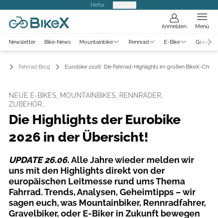
Hefte
Produkte
Anmelden
Menü
Newsletter
Bike-News
Mountainbike
Rennrad
E-Bike
Gravelbi
Fahrrad Blog
Eurobike 2026: Die Fahrrad-Highlights im großen BikeX-Check
NEUE E-BIKES, MOUNTAINBIKES, RENNRÄDER,
ZUBEHÖR...
Die Highlights der Eurobike
2026 in der Übersicht!
UPDATE 26.06.
Alle Jahre wieder melden wir
uns mit den Highlights direkt von der
europäischen Leitmesse rund ums Thema
Fahrrad. Trends, Analysen, Geheimtipps – wir
sagen euch, was Mountainbiker, Rennradfahrer,
Gravelbiker, oder E-Biker in Zukunft bewegen