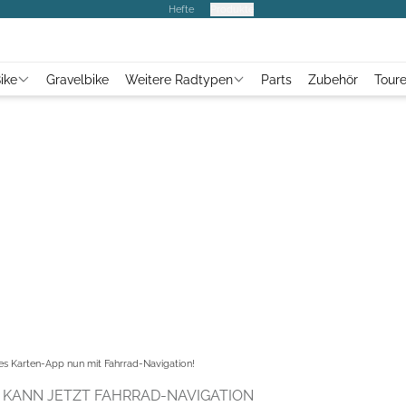
Hefte
Produkte
ike
Gravelbike
Weitere Radtypen
Parts
Zubehör
Tour
es Karten-App nun mit Fahrrad-Navigation!
 KANN JETZT FAHRRAD-NAVIGATION