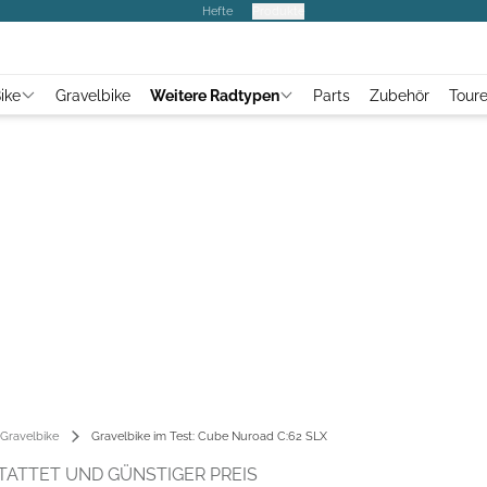
Hefte
Produkte
ike
Gravelbike
Weitere Radtypen
Parts
Zubehör
Tour
Gravelbike
Gravelbike im Test: Cube Nuroad C:62 SLX
TATTET UND GÜNSTIGER PREIS