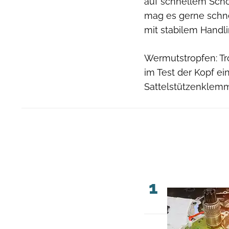
auf schnellem Scho
mag es gerne schne
mit stabilem Handli
Wermutstropfen: T
im Test der Kopf ei
Sattelstützenklem
1