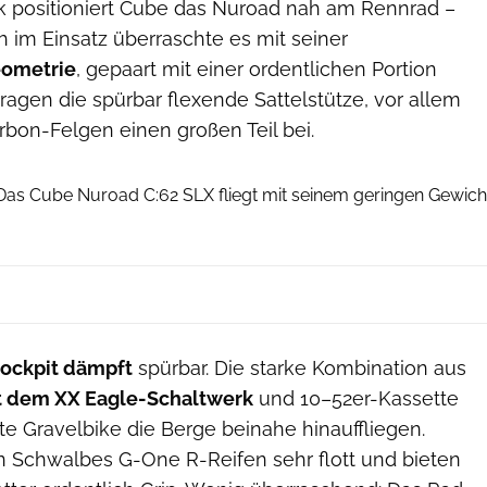
ck positioniert Cube das Nuroad nah am Rennrad –
h im Einsatz überraschte es mit seiner
eometrie
, gepaart mit einer ordentlichen Portion
ragen die spürbar flexende Sattelstütze, vor allem
rbon-Felgen einen großen Teil bei.
Dan Zoubek
 Das Cube Nuroad C:62 SLX fliegt mit seinem geringen Gewich
ockpit dämpft
spürbar. Die starke Kombination aus
t dem XX Eagle-Schaltwerk
und 10–52er-Kassette
hte Gravelbike die Berge beinahe hinauffliegen.
n Schwalbes G-One R-Reifen sehr flott und bieten