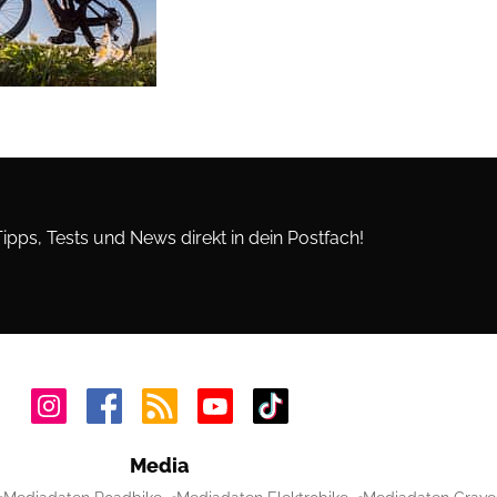
Tipps, Tests und News direkt in dein Postfach!
Media