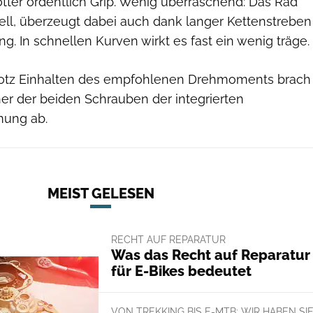
tter ordentlich Grip. Wenig überraschend: Das Rad
ll, überzeugt dabei auch dank langer Kettenstreben
ng. In schnellen Kurven wirkt es fast ein wenig träge.
rotz Einhalten des empfohlenen Drehmoments brach
ner der beiden Schrauben der integrierten
mung ab.
MEIST GELESEN
RECHT AUF REPARATUR
Was das Recht auf Reparatur
für E-Bikes bedeutet
VON TREKKING BIS E-MTB: WIR HABEN SI