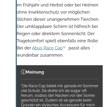
im Frühjahr und Herbst oder bei Helmen
ohne Insektenschutz vor möglichen
Stichen dieser unangenehmen Tierchen.
Der umklappbare Schirm ist hilfreich bei
Regen oder direktem Sonnenlicht. Der
Tragekomfort spielt ebenfalls eine Rolle.
Bei der
Abus Race Cap
passt alles
wunderbar zusammen.
Meinung
"Die Race Cap bietet mir gerade im Sommer
viel Schutz. Da drehe ich sie sogar oft
herum, sodass der Nacken vor der Sonne
geschützt ist. Zudem ist sie gerade beim
Graveln ein stylisches Accessoire für mich