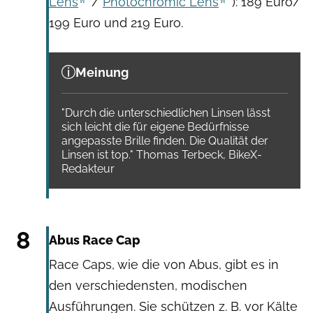
Lens
/
Photochromic Lens
): 189 Euro/
199 Euro und 219 Euro.
Meinung
"Durch die unterschiedlichen Linsen lässt
sich leicht die für eigene Bedürfnisse
angepasste Brille finden. Die Qualität der
Linsen ist top." Thomas Terbeck, BikeX-
Redakteur
Hersteller
8
Abus Race Cap
Race Caps, wie die von Abus, gibt es in
den verschiedensten, modischen
Ausführungen. Sie schützen z. B. vor Kälte