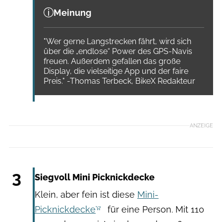
Meinung
"Wer gerne Langstrecken fährt, wird sich
über die „endlose“ Power des GPS-Navis
freuen. Außerdem gefallen das große
Display, die vielseitige App und der faire
Preis." -Thomas Terbeck, BikeX Redakteur
ANZEIGE
Hersteller
3
Siegvoll Mini Picknickdecke
Klein, aber fein ist diese
Mini-
Picknickdecke
für eine Person. Mit 110