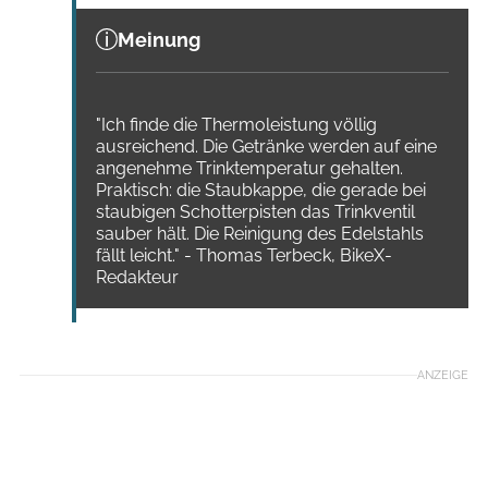
Meinung
"Ich finde die Thermoleistung völlig
ausreichend. Die Getränke werden auf eine
angenehme Trinktemperatur gehalten.
Praktisch: die Staubkappe, die gerade bei
staubigen Schotterpisten das Trinkventil
sauber hält. Die Reinigung des Edelstahls
fällt leicht." - Thomas Terbeck, BikeX-
Redakteur
ANZEIGE