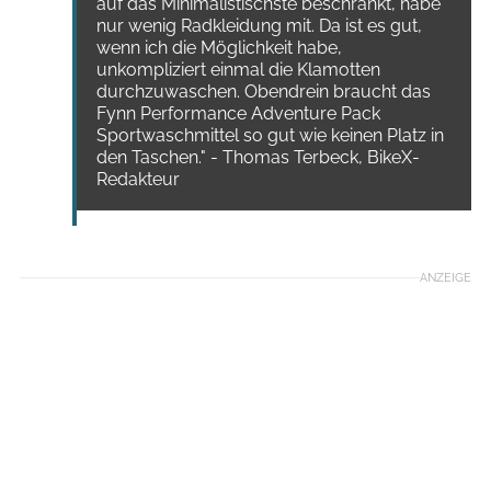
auf das Minimalistischste beschränkt, habe
nur wenig Radkleidung mit. Da ist es gut,
wenn ich die Möglichkeit habe,
unkompliziert einmal die Klamotten
durchzuwaschen. Obendrein braucht das
Fynn Performance Adventure Pack
Sportwaschmittel so gut wie keinen Platz in
den Taschen."
- Thomas Terbeck, BikeX-
Redakteur
ANZEIGE