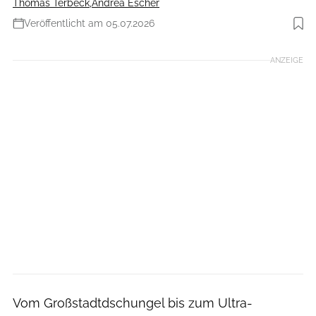
Thomas Terbeck
,
Andrea Escher
Veröffentlicht am 05.07.2026
Foto: MediaPortal Geschwister-Zack
ANZEIGE
Vom Großstadtdschungel bis zum Ultra-