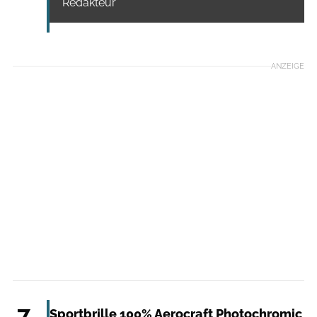
Redakteur
ANZEIGE
MediaPortal Geschwister-Zack
7
Sportbrille 100% Aerocraft Photochromic