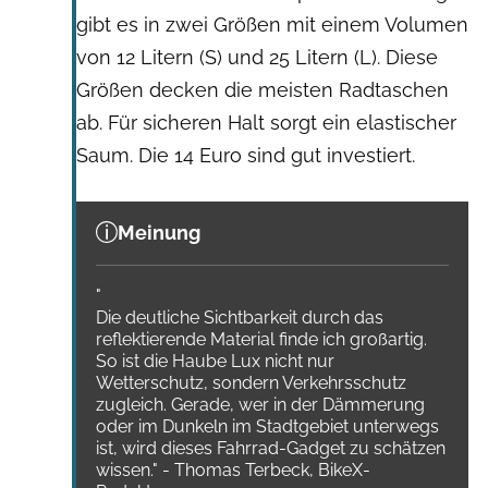
gibt es in zwei Größen mit einem Volumen
von 12 Litern (S) und 25 Litern (L). Diese
Größen decken die meisten Radtaschen
ab. Für sicheren Halt sorgt ein elastischer
Saum. Die 14 Euro sind gut investiert.
Meinung
"
Die deutliche Sichtbarkeit durch das
reflektierende Material finde ich großartig.
So ist die Haube Lux nicht nur
Wetterschutz, sondern Verkehrsschutz
zugleich. Gerade, wer in der Dämmerung
oder im Dunkeln im Stadtgebiet unterwegs
ist, wird dieses Fahrrad-Gadget zu schätzen
wissen." - Thomas Terbeck, BikeX-