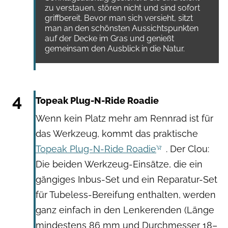
zu verstauen, stören nicht und sind sofort
griffbereit. Bevor man sich versieht, sitzt
man an den schönsten Aussichtspunkten
auf der Decke im Gras und genießt
gemeinsam den Ausblick in die Natur.
Hersteller
4
Topeak Plug-N-Ride Roadie
Wenn kein Platz mehr am Rennrad ist für
das Werkzeug, kommt das praktische
Topeak Plug-N-Ride Roadie
. Der Clou:
Die beiden Werkzeug-Einsätze, die ein
gängiges Inbus-Set und ein Reparatur-Set
für Tubeless-Bereifung enthalten, werden
ganz einfach in den Lenkerenden (Länge
mindestens 86 mm und Durchmesser 18–