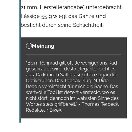
21 mm, Herstellerangabe) untergebracht.
Lässige 55 g wiegt das Ganze und
besticht durch seine Schlichtheit.
Meinung
"Beim Rennrad gilt oft: Je weniger ans Rad
geschraubt wird, desto eleganter sieht es
aus. Da können Satteltäschchen sogar die
Optik trüben. Das Topeak Plug-N-Ride
Roadie vereinfacht für mich die Sache. Das
wertvolle Tool ist dezent versteckt, wo es
nicht stört, dennoch im wahrsten Sinne des
Wortes stets griffbereit." - Thomas Terbeck.
Redakteur BikeX.