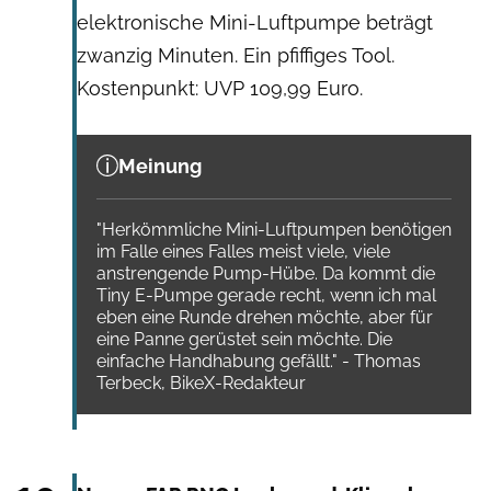
elektronische Mini-Luftpumpe beträgt
zwanzig Minuten. Ein pfiffiges Tool.
Kostenpunkt: UVP 109,99 Euro.
Meinung
"Herkömmliche Mini-Luftpumpen benötigen
im Falle eines Falles meist viele, viele
anstrengende Pump-Hübe. Da kommt die
Tiny E-Pumpe gerade recht, wenn ich mal
eben eine Runde drehen möchte, aber für
eine Panne gerüstet sein möchte. Die
einfache Handhabung gefällt." - Thomas
Terbeck, BikeX-Redakteur
NEVER2FAR