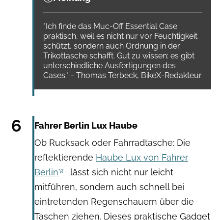
"Ich finde das Muc-Off Essential Case
praktisch, weil es nicht nur vor Feuchtigkeit
schützt, sondern auch Ordnung in der
Trikottasche schafft. Gut zu wissen: es gibt
unterschiedliche Ausfertigungen des
Cases." - Thomas Terbeck, BikeX-Redakteur
Fahrer Berlin
6
Fahrer Berlin Lux Haube
Ob Rucksack oder Fahrradtasche: Die
reflektierende
Haube Lux von Fahrer
Berlin
lässt sich nicht nur leicht
mitführen, sondern auch schnell bei
eintretenden Regenschauern über die
Taschen ziehen. Dieses praktische Gadget