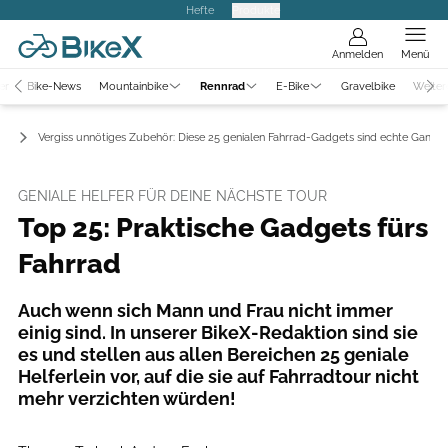
Hefte
Produkte
Anmelden
Menü
er
Bike-News
Mountainbike
Rennrad
E-Bike
Gravelbike
Weiter
ör
Vergiss unnötiges Zubehör: Diese 25 genialen Fahrrad-Gadgets sind echte Game
GENIALE HELFER FÜR DEINE NÄCHSTE TOUR
Top 25: Praktische Gadgets fürs
Fahrrad
Auch wenn sich Mann und Frau nicht immer
einig sind. In unserer BikeX-Redaktion sind sie
es und stellen aus allen Bereichen 25 geniale
Helferlein vor, auf die sie auf Fahrradtour nicht
mehr verzichten würden!