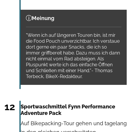
Meinung
"Wenn ich auf längeren Touren bin, ist mir
die Food Pouch unverzichtbar. Ich verstaue
dort gerne ein paar Snacks, die ich so
immer griffbereit habe. Dazu muss ich dann
nicht einmal vom Rad absteigen. Als
Pluspunkt werte ich das einfache Öffnen
und Schließen mit einer Hand."- Thomas
Terbeck, BikeX-Redakteur.
Fynn
12
Sportwaschmittel Fynn Performance
Adventure Pack
Auf Bikepacking-Tour gehen und tagelang