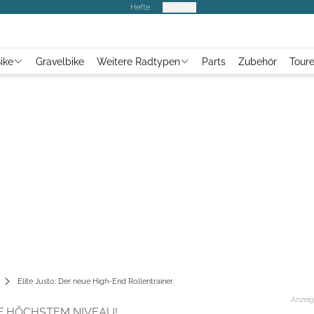
Hefte
Produkte
ike
Gravelbike
Weitere Radtypen
Parts
Zubehör
Tour
Elite Justo: Der neue High-End Rollentrainer
Anzei
F HÖCHSTEM NIVEAU!