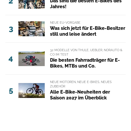
2
Das sind die besten E-Bikes des
Jahres!
NEUE EU-VORGABE
3
Was sich jetzt für E-Bike-Besitzer
still und leise ändert
32 MODELLE VON THULE, UEBLER, NORAUTO &
CO IM TEST
4
Die besten Fahrradträger für E-
Bikes, MTBs und Co.
NEUE MOTOREN, NEUE E-BIKES, NEUES
ZUBEHÖR
5
Alle E-Bike-Neuheiten der
Saison 2027 im Überblick