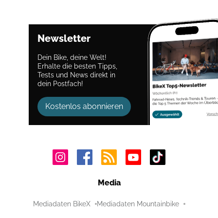
Newsletter
Dein Bike, deine Welt!
Erhalte die besten Tipps,
Tests und News direkt in
dein Postfach!
Kostenlos abonnieren
Media
Mediadaten BikeX
Mediadaten Mountainbike