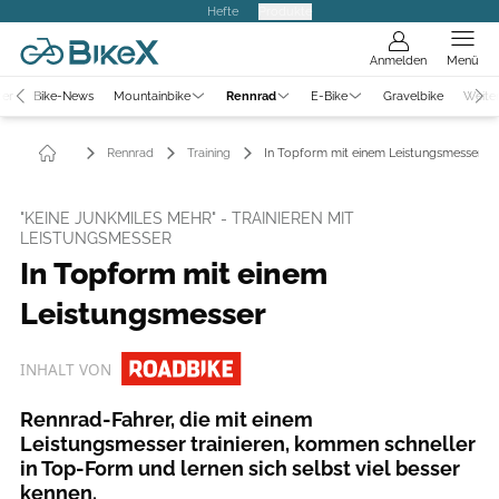
Hefte
Produkte
Anmelden
Menü
ter
Bike-News
Mountainbike
Rennrad
E-Bike
Gravelbike
Weite
Rennrad
Training
In Topform mit einem Leistungsmesser
"KEINE JUNKMILES MEHR" - TRAINIEREN MIT
LEISTUNGSMESSER
In Topform mit einem
Leistungsmesser
INHALT VON
Rennrad-Fahrer, die mit einem
Leistungsmesser trainieren, kommen schneller
in Top-Form und lernen sich selbst viel besser
kennen.