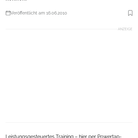
Veröffentlicht am 16.06.2010
Foto: Benjamin Hahn
ANZEIGE
Daniel Geiger
Leistungsgesteuertes Training – hier per Power­tap-