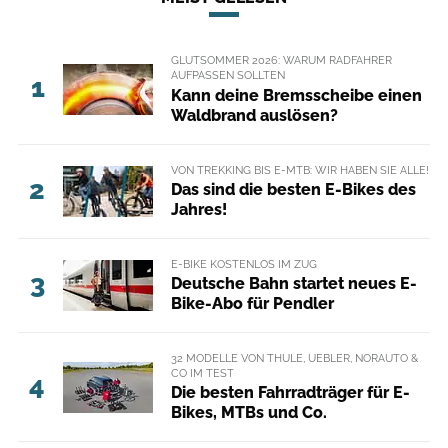
GLUTSOMMER 2026: WARUM RADFAHRER
AUFPASSEN SOLLTEN
1
Kann deine Bremsscheibe einen
Waldbrand auslösen?
VON TREKKING BIS E-MTB: WIR HABEN SIE ALLE!
2
Das sind die besten E-Bikes des
Jahres!
E-BIKE KOSTENLOS IM ZUG
3
Deutsche Bahn startet neues E-
Bike-Abo für Pendler
32 MODELLE VON THULE, UEBLER, NORAUTO &
CO IM TEST
4
Die besten Fahrradträger für E-
Bikes, MTBs und Co.