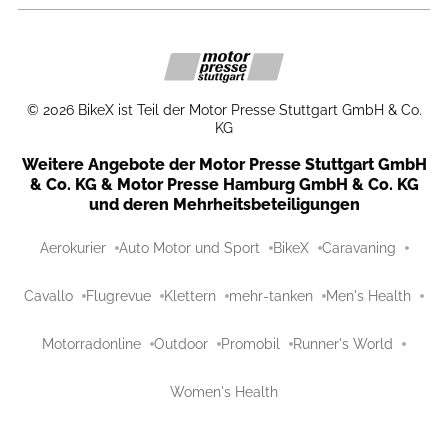
©
2026
BikeX ist Teil der Motor Presse Stuttgart GmbH & Co.
KG
Weitere Angebote der Motor Presse Stuttgart GmbH
& Co. KG & Motor Presse Hamburg GmbH & Co. KG
und deren Mehrheitsbeteiligungen
Aerokurier
Auto Motor und Sport
BikeX
Caravaning
Cavallo
Flugrevue
Klettern
mehr-tanken
Men's Health
Motorradonline
Outdoor
Promobil
Runner's World
Women's Health