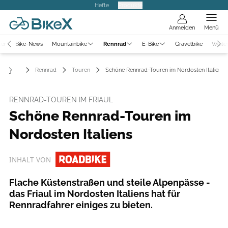
Hefte
Produkte
Anmelden
Menü
ter
Bike-News
Mountainbike
Rennrad
E-Bike
Gravelbike
Weite
Rennrad
Touren
Schöne Rennrad-Touren im Nordosten Italiens
RENNRAD-TOUREN IM FRIAUL
Schöne Rennrad-Touren im
Nordosten Italiens
INHALT VON
Flache Küstenstraßen und steile Alpenpässe -
das Friaul im Nordosten Italiens hat für
Rennradfahrer einiges zu bieten.