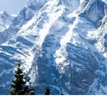
RoadBIKE
RoadBIKE