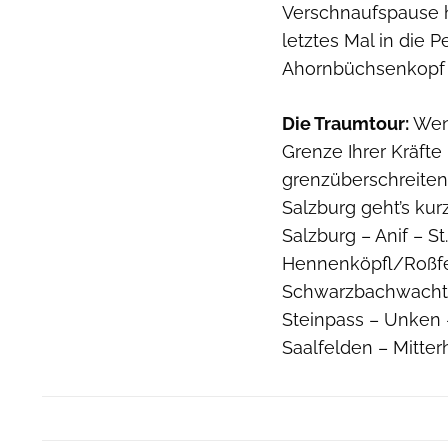
Verschnaufspause h
letztes Mal in die
Ahornbüchsenkopf 
Die Traumtour:
Wenn
Grenze Ihrer Kräfte
grenzüberschreiten
Salzburg geht’s ku
Salzburg – Anif – 
Hennenköpfl/Roßfe
Schwarzbachwachtsa
Steinpass – Unken 
Saalfelden – Mitter