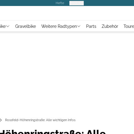
Hefte
Produkte
ike
Gravelbike
Weitere Radtypen
Parts
Zubehör
Tour
Rossfeld-Höhenringstraße: Alle wichtigen Infos
Höhenringstraße: Alle