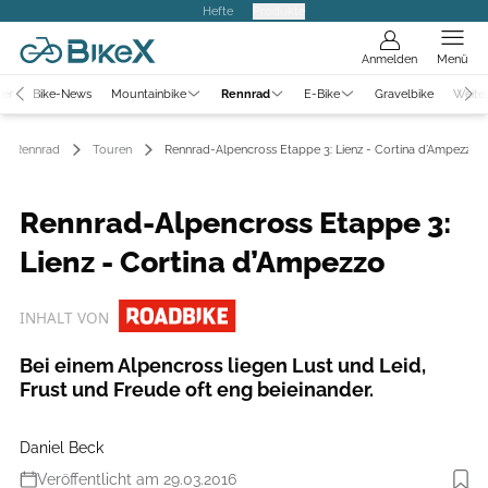
Hefte
Produkte
Anmelden
Menü
ter
Bike-News
Mountainbike
Rennrad
E-Bike
Gravelbike
Weite
Rennrad
Touren
Rennrad-Alpencross Etappe 3: Lienz - Cortina d’Ampezzo
Rennrad-Alpencross Etappe 3:
Lienz - Cortina d’Ampezzo
INHALT VON
Bei einem Alpencross liegen Lust und Leid,
Frust und Freude oft eng beieinander.
Daniel Beck
Veröffentlicht am 29.03.2016