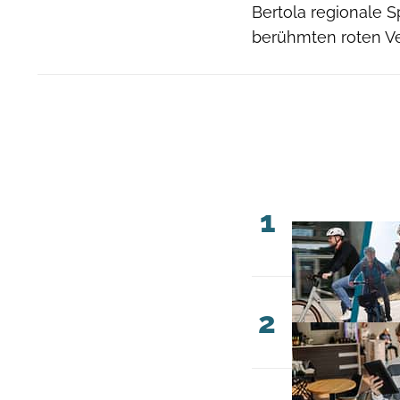
Bertola regionale S
berühmten roten Vel
1
2