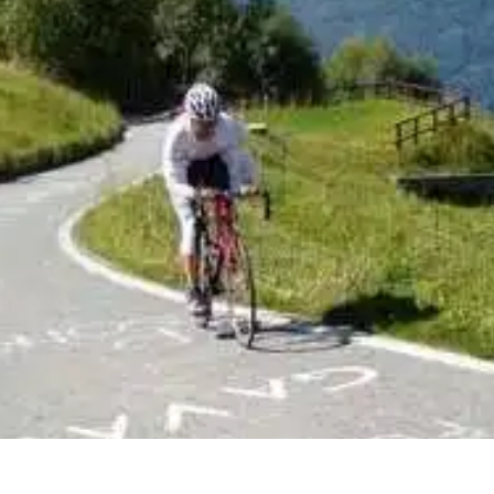
RoadBIKE
RoadBIKE