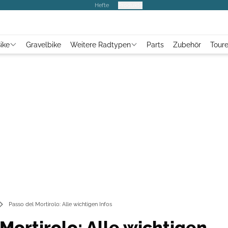
Hefte
Produkte
ike
Gravelbike
Weitere Radtypen
Parts
Zubehör
Tour
Passo del Mortirolo: Alle wichtigen Infos
Mortirolo: Alle wichtigen