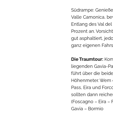
Südrampe: Genießen
Valle Camonica, be
Entlang des Val del
Prozent an. Vorsich
gut asphaltiert, je
ganz eigenen Fahrst
Die Traumtour:
Komb
liegenden Gavia-Pa
führt über die bei
Höhenmeter. Wem da
Pass, Eira und Forc
sollten dann reiche
(Foscagno – Eira – 
Gavia – Bormio