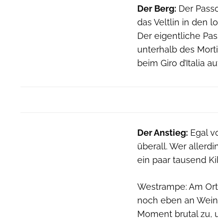
Der Berg:
Der Passo 
das Veltlin in den
Der eigentliche Pa
unterhalb des Morti
beim Giro d’Italia 
Der Anstieg:
Egal vo
überall. Wer allerd
ein paar tausend K
Westrampe: Am Ort
noch eben an Wein
Moment brutal zu, 