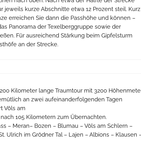
nen nach oben. Nach etwa der Hälfte der Strecke
r jeweils kurze Abschnitte etwa 12 Prozent steil. Kurz
ze erreichen Sie dann die Passhöhe und können –
das Panorama der Texelberggruppe sowie der
ießen. Für ausreichend Stärkung beim Gipfelsturm
t­höfe an der Strecke.
200 Kilometer lange Traumtour mit 3200 Höhenmete
emütlich an zwei aufeinanderfolgenden Tagen
rt Völs am
h nach 105 Kilometern zum Übernachten.
ass – Meran– Bozen – Blumau – Völs am Schlern –
St. Ulrich im Grödner Tal – Lajen – Albions – Klausen 