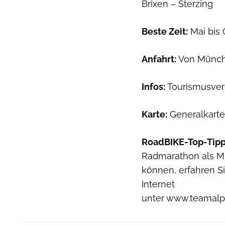
Brixen – Sterzing
Beste Zeit:
Mai bis 
Anfahrt:
Von Münche
Infos:
Tourismusverei
Karte:
Generalkarte E
RoadBIKE-Top-Tipp
Radmarathon als M
können, erfahren S
Internet
unter www.teamalp