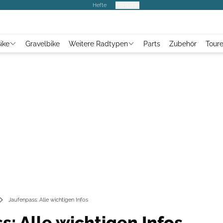
Hefte
Produkte
ike
Gravelbike
Weitere Radtypen
Parts
Zubehör
Tour
Jaufenpass: Alle wichtigen Infos
s: Alle wichtigen Infos