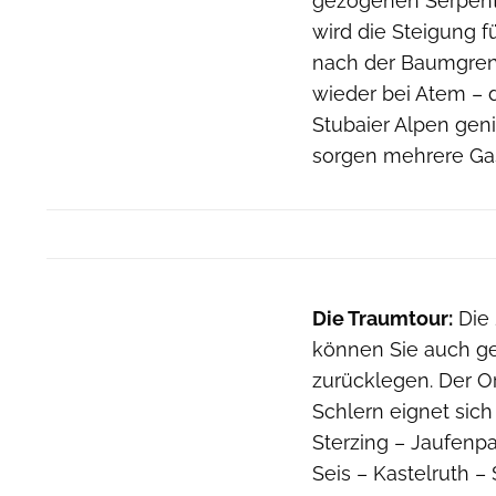
gezogenen Serpenti
wird die Steigung fü
nach der Baumgren
wieder bei Atem – 
Stubaier Alpen gen
sorgen mehrere Gas
Die Traumtour:
Die 
können Sie auch g
zurücklegen. Der O
Schlern eignet sic
Sterzing – Jaufenp
Seis – Kastelruth – 