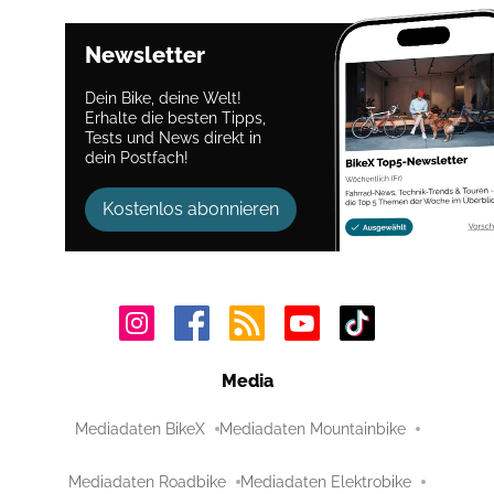
Newsletter
Dein Bike, deine Welt!
Erhalte die besten Tipps,
Tests und News direkt in
dein Postfach!
Kostenlos abonnieren
Media
Mediadaten BikeX
Mediadaten Mountainbike
Mediadaten Roadbike
Mediadaten Elektrobike