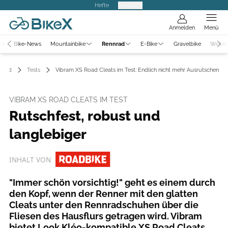
Hefte
Produkte
Anmelden
Menü
er
Bike-News
Mountainbike
Rennrad
E-Bike
Gravelbike
Weiter
nrad
Tests
Vibram XS Road Cleats im Test: Endlich nicht mehr Ausrutschen
VIBRAM XS ROAD CLEATS IM TEST
Rutschfest, robust und
langlebiger
INHALT VON
"Immer schön vorsichtig!" geht es einem durch
den Kopf, wenn der Renner mit den glatten
Cleats unter den Rennradschuhen über die
Fliesen des Hausflurs getragen wird. Vibram
bietet Look Kléo-kompatible XS Road Cleats