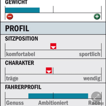
RoadBIKE