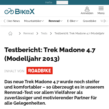
Hefte
Produkte
Anmelden
Menü
er
Bike-News
Mountainbike
Rennrad
E-Bike
Gravelbike
Weiter
Rennrad
Tests
Testbericht: Trek Madone 4.7 (Modelljahr 20
Testbericht: Trek Madone 4.7
(Modelljahr 2013)
INHALT VON
Das neue Trek Madone 4.7 wurde noch steifer
und komfortabler – so überzeugt es in unserem
Rennrad-Test vor allem Vielfahrer als
zuverlässiger und moti­vierender Partner für
alle Gelegenheiten.