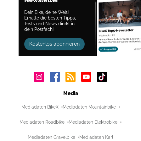
Newsletter
Dein Bike, deine Welt!
Erhalte die besten Tipps,
Tests und News direkt in
dein Postfach!
Kostenlos abonnieren
Media
Mediadaten BikeX
Mediadaten Mountainbike
Mediadaten Roadbike
Mediadaten Elektrobike
Mediadaten Gravelbike
Mediadaten Karl