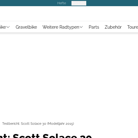
Hefte
Produkte
ike
Gravelbike
Weitere Radtypen
Parts
Zubehör
Tour
Testbericht: Scott Solace 30 (Modelljahr 2015)
ht: Scott Solace 30