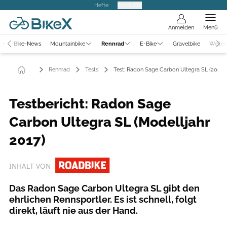
Hefte
Produkte
Anmelden
Menü
er
Bike-News
Mountainbike
Rennrad
E-Bike
Gravelbike
Weiter
Rennrad
Tests
Test: Radon Sage Carbon Ultegra SL (2017)
Testbericht: Radon Sage
Carbon Ultegra SL (Modelljahr
2017)
INHALT VON
Das Radon Sage Carbon Ultegra SL gibt den
ehrlichen Rennsportler. Es ist schnell, folgt
direkt, läuft nie aus der Hand.