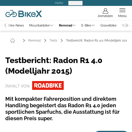
Hefte
Produkte
Anmelden
Menü
er
Bike-News
Mountainbike
Rennrad
E-Bike
Gravelbike
Weiter
Rennrad
Tests
Testbericht: Radon R1 4.0 (Modelljahr 2015)
Testbericht: Radon R1 4.0
(Modelljahr 2015)
INHALT VON
Mit kompakter Fahrerposition und direktem
Handling begeistert das Radon R1 4.0 jeden
sportlichen Sparfuchs, die Ausstattung ist für
diesen Preis super.