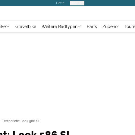
Hefte
Produkte
ike
Gravelbike
Weitere Radtypen
Parts
Zubehör
Tour
Testbericht: Look 586 SL
ht: Look 586 SL