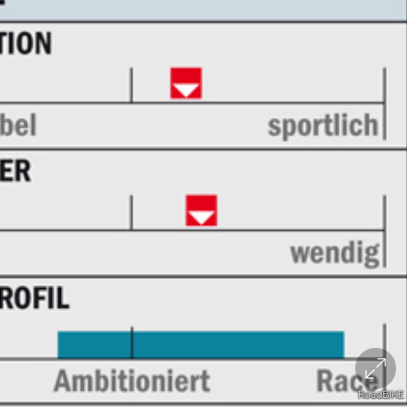
RoadBIKE