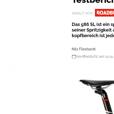
INHALT VON
Das 586 SL ist ein 
seiner Spritzigkeit
kopfbereich ist jed
Nils Flieshardt
Veröffentlicht am 12.10