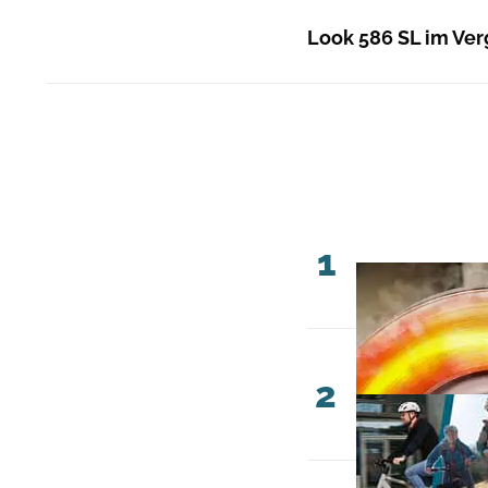
Look 586 SL im Ver
1
2