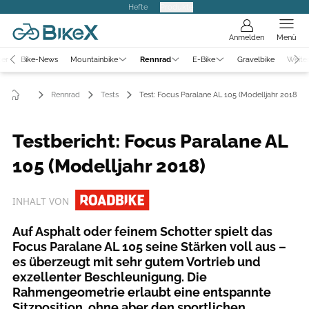
Hefte
Produkte
Anmelden
Menü
ter
Bike-News
Mountainbike
Rennrad
E-Bike
Gravelbike
Weite
Rennrad
Tests
Test: Focus Paralane AL 105 (Modelljahr 2018)
Testbericht: Focus Paralane AL
105 (Modelljahr 2018)
INHALT VON
Auf Asphalt oder feinem Schotter spielt das
Focus Paralane AL 105 seine Stärken voll aus –
es überzeugt mit sehr gutem Vortrieb und
exzellenter Beschleunigung. Die
Rahmengeometrie erlaubt eine entspannte
Sitzposition, ohne aber den sportlichen