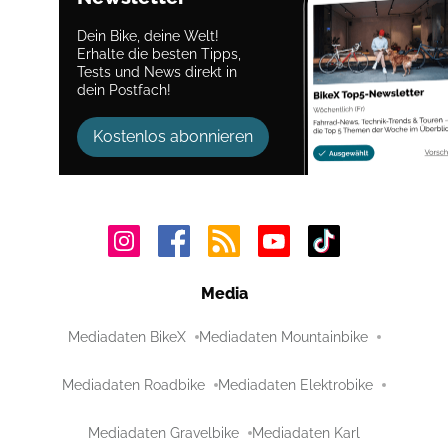
Dein Bike, deine Welt!
Erhalte die besten Tipps,
Tests und News direkt in
dein Postfach!
Kostenlos abonnieren
Media
Mediadaten BikeX
Mediadaten Mountainbike
Mediadaten Roadbike
Mediadaten Elektrobike
Mediadaten Gravelbike
Mediadaten Karl