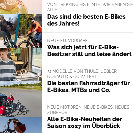
VON TREKKING BIS E-MTB: WIR HABEN SI
ALLE!
Das sind die besten E-Bikes
des Jahres!
NEUE EU-VORGABE
Was sich jetzt für E-Bike-
Besitzer still und leise ändert
32 MODELLE VON THULE, UEBLER,
NORAUTO & CO IM TEST
Die besten Fahrradträger für
E-Bikes, MTBs und Co.
NEUE MOTOREN, NEUE E-BIKES, NEUES
ZUBEHÖR
Alle E-Bike-Neuheiten der
Saison 2027 im Überblick