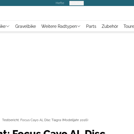
Hefte
Produkte
ike
Gravelbike
Weitere Radtypen
Parts
Zubehör
Tour
Testbericht: Focus Cayo AL Disc Tiagra (Modelljahr 2016)
ht: Focus Cayo AL Disc