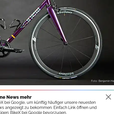
Foto: Benjamin H
ine News mehr
keX bei Google, um künftig häufiger unsere neuesten
ws angezeigt zu bekommen. Einfach Link öffnen und
igen:
BikeX bei Google bevorzugen.