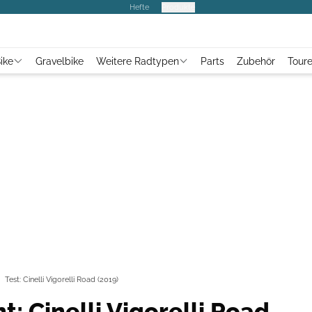
Hefte
Produkte
ike
Gravelbike
Weitere Radtypen
Parts
Zubehör
Tour
Test: Cinelli Vigorelli Road (2019)
t: Cinelli Vigorelli Road