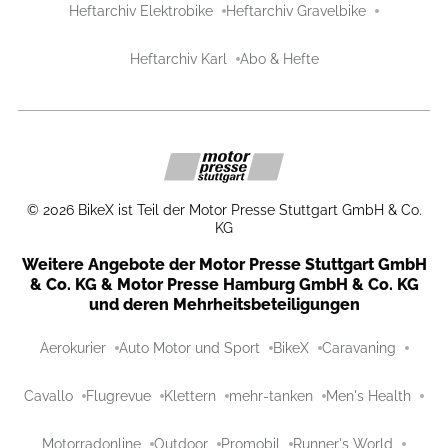
Heftarchiv Elektrobike
Heftarchiv Gravelbike
Heftarchiv Karl
Abo & Hefte
©
2026
BikeX ist Teil der Motor Presse Stuttgart GmbH & Co.
KG
Weitere Angebote der Motor Presse Stuttgart GmbH
& Co. KG & Motor Presse Hamburg GmbH & Co. KG
und deren Mehrheitsbeteiligungen
Aerokurier
Auto Motor und Sport
BikeX
Caravaning
Cavallo
Flugrevue
Klettern
mehr-tanken
Men's Health
Motorradonline
Outdoor
Promobil
Runner's World