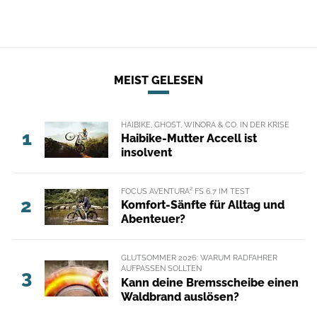
MEIST GELESEN
HAIBIKE, GHOST, WINORA & CO. IN DER KRISE
1
Haibike-Mutter Accell ist
insolvent
FOCUS AVENTURA² FS 6.7 IM TEST
2
Komfort-Sänfte für Alltag und
Abenteuer?
GLUTSOMMER 2026: WARUM RADFAHRER
AUFPASSEN SOLLTEN
3
Kann deine Bremsscheibe einen
Waldbrand auslösen?