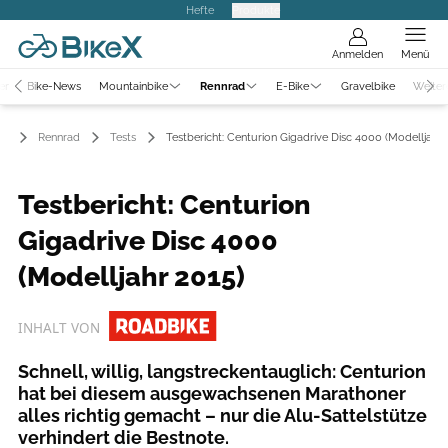
Hefte
Produkte
Anmelden
Menü
er
Bike-News
Mountainbike
Rennrad
E-Bike
Gravelbike
Weiter
Rennrad
Tests
Testbericht: Centurion Gigadrive Disc 4000 (Modelljahr 
Testbericht: Centurion
Gigadrive Disc 4000
(Modelljahr 2015)
INHALT VON
Schnell, willig, langstreckentauglich: Centurion
hat bei diesem ausgewachsenen Marathoner
alles richtig gemacht – nur die Alu-Sattelstütze
verhindert die Bestnote.