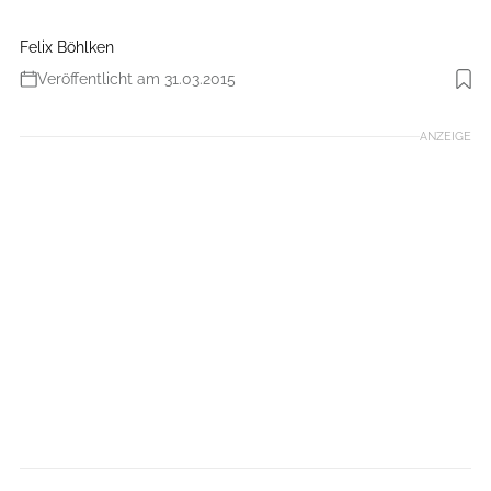
Felix Böhlken
Veröffentlicht am 31.03.2015
Foto: Benjamin Hahn
ANZEIGE