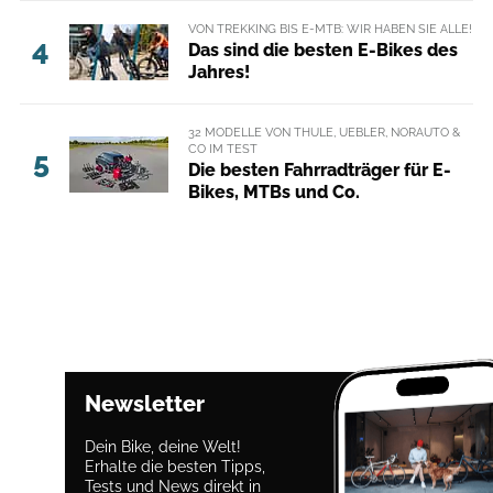
VON TREKKING BIS E-MTB: WIR HABEN SIE ALLE!
4
Das sind die besten E-Bikes des
Jahres!
32 MODELLE VON THULE, UEBLER, NORAUTO &
CO IM TEST
5
Die besten Fahrradträger für E-
Bikes, MTBs und Co.
Newsletter
Dein Bike, deine Welt!
Erhalte die besten Tipps,
Tests und News direkt in