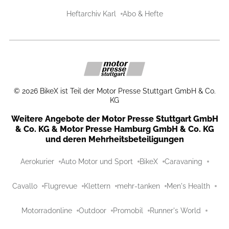
Heftarchiv Karl
Abo & Hefte
©
2026
BikeX ist Teil der Motor Presse Stuttgart GmbH & Co.
KG
Weitere Angebote der Motor Presse Stuttgart GmbH
& Co. KG & Motor Presse Hamburg GmbH & Co. KG
und deren Mehrheitsbeteiligungen
Aerokurier
Auto Motor und Sport
BikeX
Caravaning
Cavallo
Flugrevue
Klettern
mehr-tanken
Men's Health
Motorradonline
Outdoor
Promobil
Runner's World