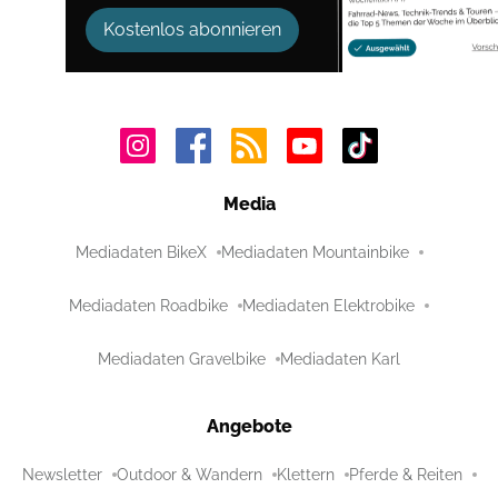
Kostenlos abonnieren
Media
Mediadaten BikeX
Mediadaten Mountainbike
Mediadaten Roadbike
Mediadaten Elektrobike
Mediadaten Gravelbike
Mediadaten Karl
Angebote
Newsletter
Outdoor & Wandern
Klettern
Pferde & Reiten