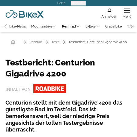
Hefte
Produkte
Anmelden
Menü
ter
Bike-News
Mountainbike
Rennrad
E-Bike
Gravelbike
Weite
Rennrad
Tests
Testbericht: Centurion Gigadrive 4200
Testbericht: Centurion
Gigadrive 4200
INHALT VON
Centurion stellt mit dem Gigadrive 4200 das
günstigste Rad im Testfeld. ­Das ist
bemerkenswert, weil der niedrige Preis
angesichts der tollen Test­ergebnisse
überrascht.