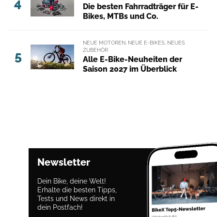
4
Die besten Fahrradträger für E-
Bikes, MTBs und Co.
NEUE MOTOREN, NEUE E-BIKES, NEUES
ZUBEHÖR
5
Alle E-Bike-Neuheiten der
Saison 2027 im Überblick
Newsletter
Dein Bike, deine Welt!
Erhalte die besten Tipps,
Tests und News direkt in
dein Postfach!