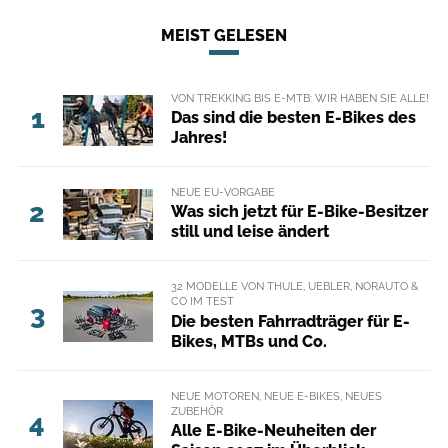
MEIST GELESEN
VON TREKKING BIS E-MTB: WIR HABEN SIE ALLE!
1
Das sind die besten E-Bikes des
Jahres!
NEUE EU-VORGABE
2
Was sich jetzt für E-Bike-Besitzer
still und leise ändert
32 MODELLE VON THULE, UEBLER, NORAUTO &
CO IM TEST
3
Die besten Fahrradträger für E-
Bikes, MTBs und Co.
NEUE MOTOREN, NEUE E-BIKES, NEUES
ZUBEHÖR
4
Alle E-Bike-Neuheiten der