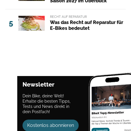
Saison 2027 im Überblick
RECHT AUF REPARATUR
5
Was das Recht auf Reparatur für
E-Bikes bedeutet
Newsletter
Dein Bike, deine Welt!
Erhalte die besten Tipps,
Tests und News direkt in
dein Postfach!
Kostenlos abonnieren