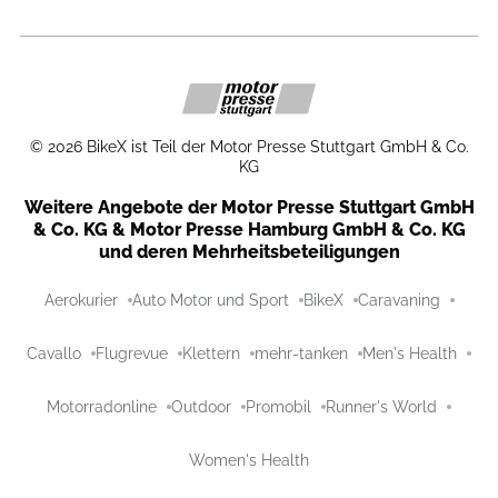
©
2026
BikeX ist Teil der Motor Presse Stuttgart GmbH & Co.
KG
Weitere Angebote der Motor Presse Stuttgart GmbH
& Co. KG & Motor Presse Hamburg GmbH & Co. KG
und deren Mehrheitsbeteiligungen
Aerokurier
Auto Motor und Sport
BikeX
Caravaning
Cavallo
Flugrevue
Klettern
mehr-tanken
Men's Health
Motorradonline
Outdoor
Promobil
Runner's World
Women's Health