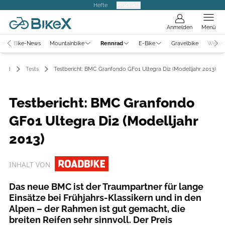
Hefte
Produkte
Anmelden
Menü
er
Bike-News
Mountainbike
Rennrad
E-Bike
Gravelbike
Weiter
nrad
Tests
Testbericht: BMC Granfondo GF01 Ultegra Di2 (Modelljahr 2013)
Testbericht: BMC Granfondo
GF01 Ultegra Di2 (Modelljahr
2013)
INHALT VON
Das neue BMC ist der Traumpartner für lange
Einsätze bei Frühjahrs-Klassikern und in den
Alpen – der Rahmen ist gut gemacht, die
breiten Reifen sehr sinnvoll. Der Preis