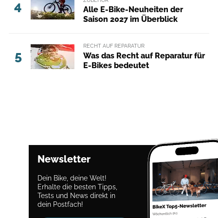
ZUBEHÖR
4
Alle E-Bike-Neuheiten der
Saison 2027 im Überblick
RECHT AUF REPARATUR
5
Was das Recht auf Reparatur für
E-Bikes bedeutet
Newsletter
Dein Bike, deine Welt!
Erhalte die besten Tipps,
Tests und News direkt in
dein Postfach!