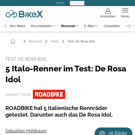
Hefte
Produkte
Anmelden
Menü
ter
Bike-News
Mountainbike
Rennrad
E-Bike
Gravelbike
Weite
Rennrad
Tests
Test: De Rosa Idol
TEST: DE ROSA IDOL
5 Italo-Renner im Test: De Rosa
Idol
INHALT VON
ROADBIKE hat 5 italienische Rennräder
getestet. Darunter auch das De Rosa Idol.
Sebastian Hohlbaum
28 Bilder