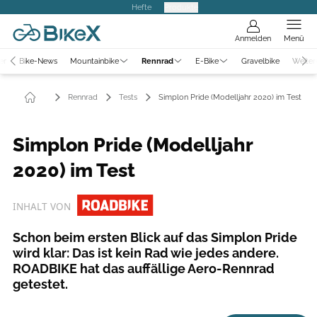
Hefte
Produkte
Anmelden
Menü
er
Bike-News
Mountainbike
Rennrad
E-Bike
Gravelbike
Weiter
Rennrad
Tests
Simplon Pride (Modelljahr 2020) im Test
Simplon Pride (Modelljahr
2020) im Test
INHALT VON
Schon beim ersten Blick auf das Simplon Pride
wird klar: Das ist kein Rad wie jedes andere.
ROADBIKE hat das auffällige Aero-Rennrad
getestet.