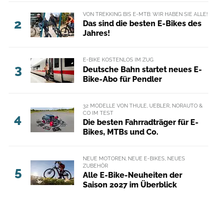
VON TREKKING BIS E-MTB: WIR HABEN SIE ALLE!
2
Das sind die besten E-Bikes des
Jahres!
E-BIKE KOSTENLOS IM ZUG
3
Deutsche Bahn startet neues E-
Bike-Abo für Pendler
32 MODELLE VON THULE, UEBLER, NORAUTO &
CO IM TEST
4
Die besten Fahrradträger für E-
Bikes, MTBs und Co.
NEUE MOTOREN, NEUE E-BIKES, NEUES
ZUBEHÖR
5
Alle E-Bike-Neuheiten der
Saison 2027 im Überblick