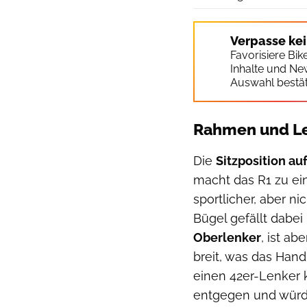
Verpasse ke
Favorisiere Bi
Inhalte und Ne
Auswahl bestät
Rahmen und L
Die
Sitzposition a
macht das R1 zu ein
sportlicher, aber n
Bügel gefällt dabe
Oberlenker
, ist a
breit, was das Han
einen 42er-Lenker
entgegen und würde