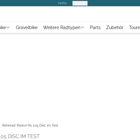
Hefte
Produkte
ike
Gravelbike
Weitere Radtypen
Parts
Zubehör
Tour
Rennrad: Radon R1 105 Disc im Test
05 DISC IM TEST