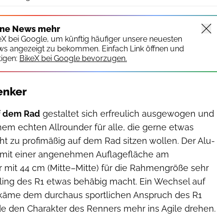
ine News mehr
keX bei Google, um künftig häufiger unsere neuesten
ws angezeigt zu bekommen. Einfach Link öffnen und
igen:
BikeX bei Google bevorzugen.
enker
uf dem Rad
gestaltet sich erfreulich ausgewogen und
em echten Allrounder für alle, die gerne etwas
icht zu profimäßig auf dem Rad sitzen wollen. Der Alu-
i mit einer angenehmen Auflagefläche am
ber mit 44 cm (Mitte–Mitte) für die Rahmengröße sehr
dling des R1 etwas behäbig macht. Ein Wechsel auf
 käme dem durchaus sportlichen Anspruch des R1
 den Charakter des Renners mehr ins Agile drehen.