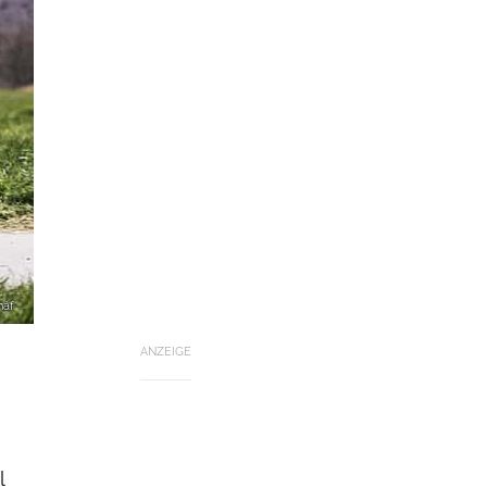
häf
ANZEIGE
l