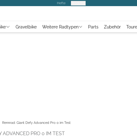
Hefte
Produkte
ike
Gravelbike
Weitere Radtypen
Parts
Zubehör
Tour
Rennrad: Giant Defy Advanced Pro 0 im Test
 ADVANCED PRO 0 IM TEST