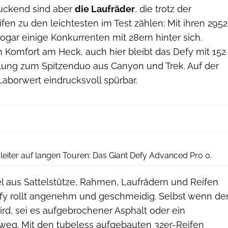
uckend sind aber
die Laufräder
, die trotz der
fen zu den leichtesten im Test zählen: Mit ihren 2952
gar einige Konkurrenten mit 28ern hinter sich.
en Komfort am Heck, auch hier bleibt das Defy mit 152
ung zum Spitzenduo aus Canyon und Trek. Auf der
 Laborwert eindrucksvoll spürbar.
Bjoern Haenssler
leiter auf langen Touren: Das Giant Defy Advanced Pro 0.
aus Sattelstütze, Rahmen, Laufrädern und Reifen
Defy rollt angenehm und geschmeidig. Selbst wenn de
rd, sei es aufgebrochener Asphalt oder ein
weg. Mit den tubeless aufgebauten 32er-Reifen