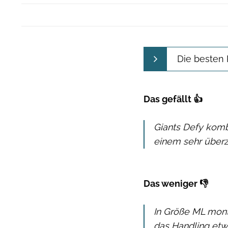
Die besten
Das gefällt 👍
Giants Defy komb
einem sehr über
Das weniger 👎
In Größe ML monti
das Handling etw