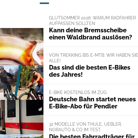
GLUTSOMMER 2026: WARUM RADFAHRER
AUFPASSEN SOLLTEN
Kann deine Bremsscheibe
einen Waldbrand auslösen?
VON TREKKING BIS E-MTB: WIR HABEN SI
ALLE!
Das sind die besten E-Bikes
des Jahres!
E-BIKE KOSTENLOS IM ZUG
Deutsche Bahn startet neues
E-Bike-Abo für Pendler
32 MODELLE VON THULE, UEBLER,
NORAUTO & CO IM TEST
Die besten Fahrradträger für