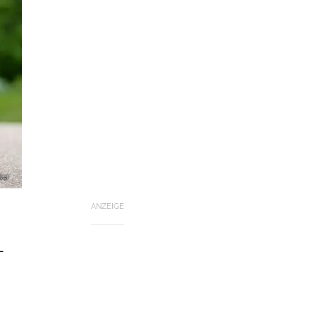
ler
ANZEIGE
-