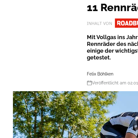
11 Rennrä
INHALT VON
Mit Vollgas ins Jah
Rennräder des näch
einige der wichtig
getestet.
Felix Böhlken
Veröffentlicht am 02.0