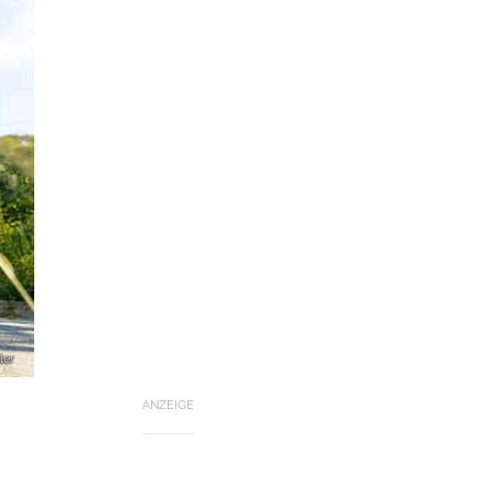
ler
ANZEIGE