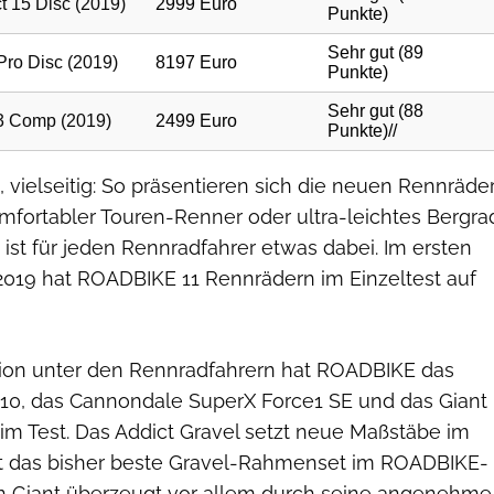
, vielseitig: So präsentieren sich die neuen Rennräde
omfortabler Touren-Renner oder ultra-leichtes Bergra
9 ist für jeden Rennradfahrer etwas dabei. Im ersten
 2019 hat ROADBIKE 11 Rennrädern im Einzeltest auf
ktion unter den Rennradfahrern hat ROADBIKE das
l 10, das Cannondale SuperX Force1 SE und das Giant
im Test. Das Addict Gravel setzt neue Maßstäbe im
ist das bisher beste Gravel-Rahmenset im ROADBIKE-
on Giant überzeugt vor allem durch seine angenehme