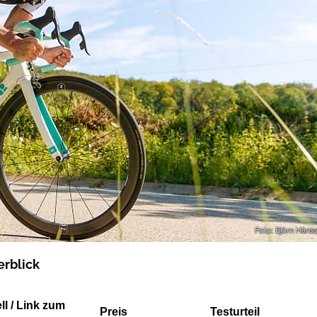
Foto: Björn Hänss
erblick