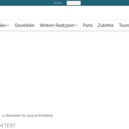
Hefte
Produkte
ike
Gravelbike
Weitere Radtypen
Parts
Zubehör
Tour
11 Rennräder für 2019 im Einzeltest
M TEST