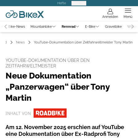
Hefte
Produkte
Anmelden
Menü
er
Bike-News
Mountainbike
Rennrad
E-Bike
Gravelbike
Weiter
nrad
News
YouTube-Dokumentation über Zeitfahrweltmeister Tony Martin
YOUTUBE-DOKUMENTATION ÜBER DEN
ZEITFAHRWELTMEISTER
Neue Dokumentation
„Panzerwagen“ über Tony
Martin
INHALT VON
Am 12. November 2025 erschien auf YouTube
eine Dokumentation über Ex-Radprofi Tony