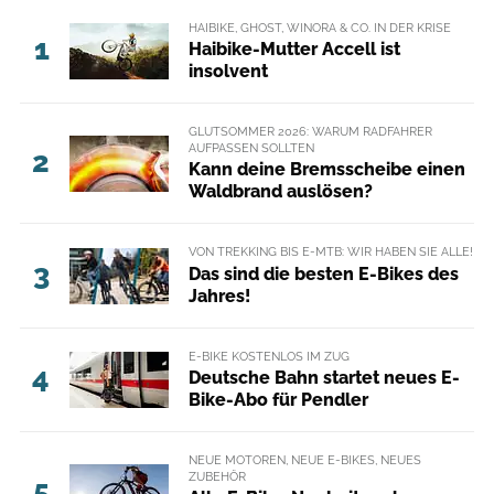
HAIBIKE, GHOST, WINORA & CO. IN DER KRISE
1
Haibike-Mutter Accell ist
insolvent
GLUTSOMMER 2026: WARUM RADFAHRER
AUFPASSEN SOLLTEN
2
Kann deine Bremsscheibe einen
Waldbrand auslösen?
VON TREKKING BIS E-MTB: WIR HABEN SIE ALLE!
3
Das sind die besten E-Bikes des
Jahres!
E-BIKE KOSTENLOS IM ZUG
4
Deutsche Bahn startet neues E-
Bike-Abo für Pendler
NEUE MOTOREN, NEUE E-BIKES, NEUES
ZUBEHÖR
5