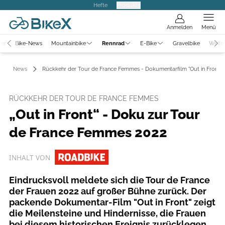
Hefte
Produkte
Anmelden
Menü
ter
Bike-News
Mountainbike
Rennrad
E-Bike
Gravelbike
Weite
News
Rückkehr der Tour de France Femmes - Dokumentarfilm "Out in Front"
RÜCKKEHR DER TOUR DE FRANCE FEMMES
„Out in Front“ - Doku zur Tour
de France Femmes 2022
INHALT VON
Eindrucksvoll meldete sich die Tour de France
der Frauen 2022 auf großer Bühne zurück. Der
packende Dokumentar-Film "Out in Front" zeigt
die Meilensteine und Hindernisse, die Frauen
bei diesem historischen Ereignis zurücklegen