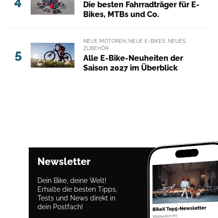
4
Die besten Fahrradträger für E-
Bikes, MTBs und Co.
NEUE MOTOREN, NEUE E-BIKES, NEUES
ZUBEHÖR
5
Alle E-Bike-Neuheiten der
Saison 2027 im Überblick
Newsletter
Dein Bike, deine Welt!
Erhalte die besten Tipps,
Tests und News direkt in
dein Postfach!