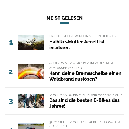
MEIST GELESEN
HAIBIKE, GHOST, WINORA & CO. IN DER KRISE
1
Haibike-Mutter Accell ist
insolvent
GLUTSOMMER 2026: WARUM RADFAHRER
AUFPASSEN SOLLTEN
2
Kann deine Bremsscheibe einen
Waldbrand auslösen?
VON TREKKING BIS E-MTB: WIR HABEN SIE ALLE!
3
Das sind die besten E-Bikes des
Jahres!
32 MODELLE VON THULE, UEBLER, NORAUTO &
CO IM TEST