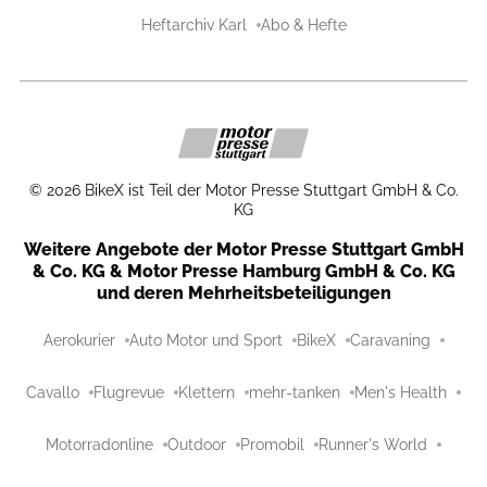
Heftarchiv Karl
Abo & Hefte
©
2026
BikeX ist Teil der Motor Presse Stuttgart GmbH & Co.
KG
Weitere Angebote der Motor Presse Stuttgart GmbH
& Co. KG & Motor Presse Hamburg GmbH & Co. KG
und deren Mehrheitsbeteiligungen
Aerokurier
Auto Motor und Sport
BikeX
Caravaning
Cavallo
Flugrevue
Klettern
mehr-tanken
Men's Health
Motorradonline
Outdoor
Promobil
Runner's World