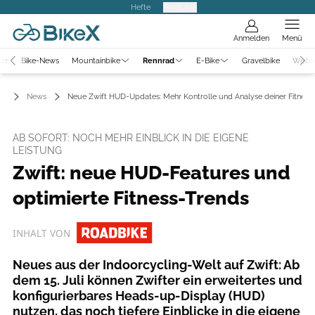
Hefte
Produkte
Anmelden
Menü
ter
Bike-News
Mountainbike
Rennrad
E-Bike
Gravelbike
Weite
ad
News
Neue Zwift HUD-Updates: Mehr Kontrolle und Analyse deiner Fitness
AB SOFORT: NOCH MEHR EINBLICK IN DIE EIGENE
LEISTUNG
Zwift: neue HUD-Features und
optimierte Fitness-Trends
INHALT VON
Neues aus der Indoorcycling-Welt auf Zwift: Ab
dem 15. Juli können Zwifter ein erweitertes und
konfigurierbares Heads-up-Display (HUD)
nutzen, das noch tiefere Einblicke in die eigene